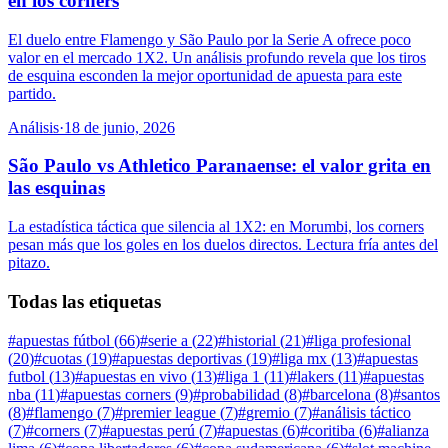
en los córners
El duelo entre Flamengo y São Paulo por la Serie A ofrece poco
valor en el mercado 1X2. Un análisis profundo revela que los tiros
de esquina esconden la mejor oportunidad de apuesta para este
partido.
Análisis
·
18 de junio, 2026
São Paulo vs Athletico Paranaense: el valor grita en
las esquinas
La estadística táctica que silencia al 1X2: en Morumbi, los corners
pesan más que los goles en los duelos directos. Lectura fría antes del
pitazo.
Todas las etiquetas
#
apuestas fútbol
(
66
)
#
serie a
(
22
)
#
historial
(
21
)
#
liga profesional
(
20
)
#
cuotas
(
19
)
#
apuestas deportivas
(
19
)
#
liga mx
(
13
)
#
apuestas
futbol
(
13
)
#
apuestas en vivo
(
13
)
#
liga 1
(
11
)
#
lakers
(
11
)
#
apuestas
nba
(
11
)
#
apuestas corners
(
9
)
#
probabilidad
(
8
)
#
barcelona
(
8
)
#
santos
(
8
)
#
flamengo
(
7
)
#
premier league
(
7
)
#
gremio
(
7
)
#
análisis táctico
(
7
)
#
corners
(
7
)
#
apuestas perú
(
7
)
#
apuestas
(
6
)
#
coritiba
(
6
)
#
alianza