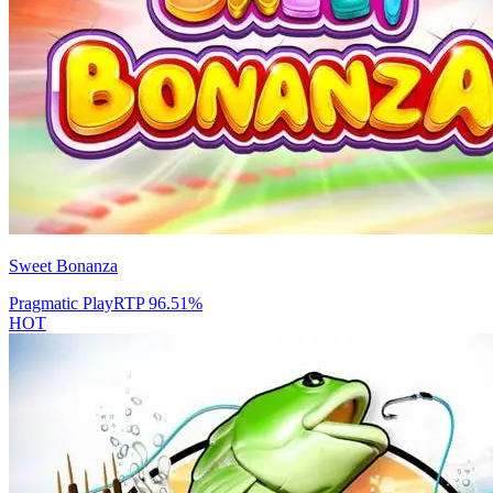
Sweet Bonanza
Pragmatic Play
RTP
96.51
%
HOT