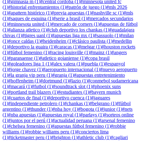
(
1
)
#
gimnasia m
(
1
)
#
central cordoba
(
1
)
#
minnesota united fc
(
1
)
#
historial enfrentamientos
(
1
)
#
patrón de juego
(
1
)
#
mls 2026
(
1
)
#
apattern histórico
(
1
)
#
previa apuestas
(
1
)
#
nashville sc
(
1
)
#
mls
(
1
)
#
saques de esquina
(
1
)
#
serie a brasil
(
1
)
#
mercados secundarios
(
1
)
#
minnesota united
(
1
)
#
mercado de corners
(
1
)
#
apuestas de fútbol
(
1
)
#
alianza atletico
(
1
)
#
club deportivo los chankas
(
1
)
#
guadalajara
chivas
(
1
)
#
tigres uanl
(
1
)
#
apuestas liga mx
(
1
)
#
sassuolo
(
1
)
#
milan
(
1
)
#
once caldas
(
1
)
#
heidenheim
(
1
)
#
clásico paulista
(
1
)
#
medellin
(
1
)
#
deportivo la guaira
(
1
)
#
caracas
(
1
)
#
melgar
(
1
)
#
houston rockets
(
1
)
#
fútbol femenino
(
1
)
#
racing louisville
(
1
)
#
mainz
(
1
)
#
angers
(
1
)
#
paranaense
(
1
)
#
atletico goianiense
(
1
)
#
copa brasil
(
1
)
#
goleadores liga 1
(
1
)
#
alex valera
(
1
)
#
puebla
(
1
)
#
espanyol
(
1
)
#
jorge chavez
(
1
)
#
aeropuerto internacional
(
1
)
#
nuevo aeropuerto
(
1
)
#
la granja vip peru
(
1
)
#
granja
(
1
)
#
apuestas entretenimiento
(
1
)
#
hoffenheim
(
1
)
#
dortmund
(
1
)
#
lazio
(
1
)
#
conmebol sudamericana
(
1
)
#
macará
(
1
)
#
futbol
(
1
)
#
soundtrack slot
(
1
)
#
phoenix suns
(
1
)
#
portland trail blazers
(
1
)
#
estudiantes
(
1
)
#
bayern munich
(
1
)
#
cuartos de final
(
1
)
#
deportivo cuenca
(
1
)
#
jaguares
(
1
)
#
independiente petrolero
(
1
)
#
chankas
(
1
)
#
belgrano
(
1
)
#
fútbol
argentino
(
1
)
#
thunder
(
1
)
#
nba hoy
(
1
)
#
bogota
(
1
)
#
junior
(
1
)
#
nets
(
1
)
#
nba apuestas
(
1
)
#
apuestas royal
(
1
)
#
parlays
(
1
)
#
sorteos online
(
1
)
#
juntos por el perú
(
1
)
#
actualidad peruana
(
1
)
#
arsenal femenino
(
1
)
#
chelsea femenino
(
1
)
#
apuestas fútbol femenino
(
1
)
#
robbie
williams
(
1
)
#
robbie williams peru
(
1
)
#
conciertos lima
(
1
)
#
ticketmaster peru
(
1
)
#
brighton
(
1
)
#
athletic club
(
1
)
#
cagliari