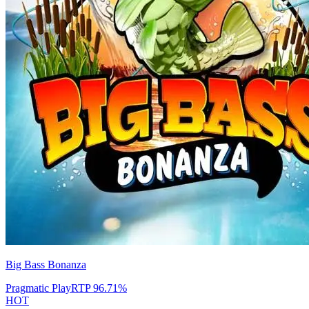
Big Bass Bonanza
Pragmatic Play
RTP
96.71
%
HOT