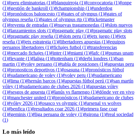
(
1
)
#
peru eliminatorias
(
1
)
#
blanquirroja
(
1
)
#
convocatoria
(
1
)
#
onpe
(
1
)
#
gestión de bankroll
(
1
)
#
championship
(
1
)
#
underdog
(
1
)
#
pronósticos baloncesto
(
1
)
#
gates of olympus
(
1
)
#
gates of
olympus reseña
(
1
)
#
gates of olympus rtp
(
1
)
#
ticketmaster
(
1
)
#
reventa de entradas
(
1
)
#
nuevas tragamonedas
(
1
)
#
slots nuevos
(
1
)
#
lanzamientos slots
(
1
)
#
pragmatic play
(
1
)
#
pragmatic play slots
(
1
)
#
pragmatic play reseña
(
1
)
#
slots peru
(
1
)
#
jetx juego
(
1
)
#
jetx
reseña
(
1
)
#
jetx estrategia
(
1
)
#
libertadores apuestas
(
1
)
#
equipos
peruanos libertadores
(
1
)
#
fichajes futbol
(
1
)
#
transferencias
(
1
)
#
mercado fichajes
(
1
)
#
inter
(
1
)
#
miami
(
1
)
#
lafc
(
1
)
#
pumas unam
(
1
)
#
levante
(
1
)
#
laliga
(
1
)
#
tottenham
(
1
)
#
derbi londres
(
1
)
#
san
martin
(
1
)
#
voley peruano
(
1
)
#
tabla de posiciones
(
1
)
#
apuestas peru
(
1
)
#
pronosticos deportivos
(
1
)
#
osasuna
(
1
)
#
pronósticos fútbol
(
1
)
#
sudamericano de voley
(
1
)
#
voley peru
(
1
)
#
sudamericano
(
1
)
#
lima
(
1
)
#
hernán barcos
(
1
)
#
apuestas fútbol perú
(
1
)
#
san martín
vóley
(
1
)
#
sudamericano de clubes 2026
(
1
)
#
apuestas vóley
(
1
)
#
sesgos de apuesta
(
1
)
#
lanús vs flamengo
(
1
)
#
dónde ver en vivo
(
1
)
#
manchester united
(
1
)
#
pronósticos
(
1
)
#
sudamericano de clubes
(
1
)
#
vóley 2026
(
1
)
#
osasco vs olympic
(
1
)
#
arsenal vs wolves
(
1
)
#
benfica
(
1
)
#
resultados coar 2026
(
1
)
#
primera fase coar
(
1
)
#
geminis
(
1
)
#
liga peruana de voley
(
1
)
#
girona
(
1
)
#
real sociedad
(
1
)
Lo más leído