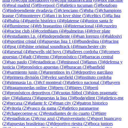
lima
(
6
)
#
copa libertadores
(
6
)
#
copa sudamericana
(
6
)
#
slot machine
(
6
)
#
real madrid
(
5
)
#
liverpool
(
5
)
#
atletico tucuman
(
5
)
#
botafogo
(
5
)
#
independiente rivadavia
(
5
)
#
cienciano
(
5
)
#
nba
(
5
)
#
champions
league
(
5
)
#
monterrey
(
5
)
#
am i in love shine
(
5
)
#
celtics
(
5
)
#
la liga
(
4
)
#
bahia
(
4
)
#
patrón histórico
(
4
)
#
platense
(
4
)
#
union santa fe
(
4
)
#
fluminense
(
4
)
#
rb bragantino
(
4
)
#
internacional
(
4
)
#
cruzeiro
(
4
)
#
racing club
(
4
)
#
corinthians
(
4
)
#
palmeiras
(
4
)
#
river plate
(
4
)
#
estudiantes l.p.
(
4
)
#
independiente
(
4
)
#
san lorenzo
(
4
)
#
aldosivi
(
4
)
#
sporting cristal
(
4
)
#
apuestas liga 1
(
4
)
#
bundesliga
(
4
)
#
racing
(
4
)
#
psg
(
4
)
#
shine original soundtrack
(
4
)
#
manchester city
(
4
)
#
arsenal
(
4
)
#
newells old boys
(
3
)
#
talleres cordoba
(
3
)
#
corners
apuestas
(
3
)
#
adt
(
3
)
#
remo
(
3
)
#
pronóstico
(
3
)
#
barracas central
(
3
)
#
sao paulo
(
3
)
#
estadisticas
(
3
)
#
mirassol
(
3
)
#
lanus
(
3
)
#
defensa y
justicia
(
3
)
#
pronóstico apuestas
(
3
)
#
huracan
(
3
)
#
banfield
(
3
)
#
sarmiento junin
(
3
)
#
argentinos jrs
(
3
)
#
deportivo garcilaso
(
3
)
#
primera división
(
3
)
#
velez sarsfield
(
3
)
#
instituto cordoba
(
3
)
#
gimnasia l.p.
(
3
)
#
cf montreal
(
3
)
#
atletico nacional
(
3
)
#
bayern
(
3
)
#
tragamonedas online
(
3
)
#
peru
(
3
)
#
tigres
(
3
)
#
perú
(
3
)
#
pronósticos deportivos
(
3
)
#
cuotas fútbol
(
3
)
#
slots pragmatic
play
(
3
)
#
alianza
(
3
)
#
apuestas la liga
(
3
)
#
bodø/glimt
(
3
)
#
atletico-mg
(
2
)
#
necaxa
(
2
)
#
atlante fc
(
2
)
#
man city
(
2
)
#
patron historico
(
2
)
#
vitoria
(
2
)
#
vasco da gama
(
2
)
#
atletico paranaense
(
2
)
#
chapecoense-sc
(
2
)
#
estudiantes de rio cuarto
(
2
)
#
tigre
(
2
)
#
estadísticas
(
2
)
#
cruz azul
(
2
)
#
universitario
(
2
)
#
sport huancayo
(
2
)
#
apuestas brasileirao
(
2
)
#
deportivo riestra
(
2
)
#
boca juniors