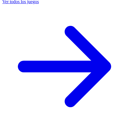
Ver todos los juegos