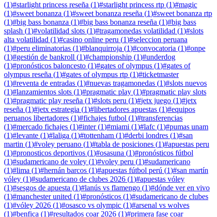
(
1
)
#
starlight princess reseña
(
1
)
#
starlight princess rtp
(
1
)
#
magic
(
1
)
#
sweet bonanza
(
1
)
#
sweet bonanza reseña
(
1
)
#
sweet bonanza rtp
(
1
)
#
big bass bonanza
(
1
)
#
big bass bonanza reseña
(
1
)
#
big bass
splash
(
1
)
#
volatilidad slots
(
1
)
#
tragamonedas volatilidad
(
1
)
#
slots
alta volatilidad
(
1
)
#
casino online peru
(
1
)
#
seleccion peruana
(
1
)
#
peru eliminatorias
(
1
)
#
blanquirroja
(
1
)
#
convocatoria
(
1
)
#
onpe
(
1
)
#
gestión de bankroll
(
1
)
#
championship
(
1
)
#
underdog
(
1
)
#
pronósticos baloncesto
(
1
)
#
gates of olympus
(
1
)
#
gates of
olympus reseña
(
1
)
#
gates of olympus rtp
(
1
)
#
ticketmaster
(
1
)
#
reventa de entradas
(
1
)
#
nuevas tragamonedas
(
1
)
#
slots nuevos
(
1
)
#
lanzamientos slots
(
1
)
#
pragmatic play
(
1
)
#
pragmatic play slots
(
1
)
#
pragmatic play reseña
(
1
)
#
slots peru
(
1
)
#
jetx juego
(
1
)
#
jetx
reseña
(
1
)
#
jetx estrategia
(
1
)
#
libertadores apuestas
(
1
)
#
equipos
peruanos libertadores
(
1
)
#
fichajes futbol
(
1
)
#
transferencias
(
1
)
#
mercado fichajes
(
1
)
#
inter
(
1
)
#
miami
(
1
)
#
lafc
(
1
)
#
pumas unam
(
1
)
#
levante
(
1
)
#
laliga
(
1
)
#
tottenham
(
1
)
#
derbi londres
(
1
)
#
san
martin
(
1
)
#
voley peruano
(
1
)
#
tabla de posiciones
(
1
)
#
apuestas peru
(
1
)
#
pronosticos deportivos
(
1
)
#
osasuna
(
1
)
#
pronósticos fútbol
(
1
)
#
sudamericano de voley
(
1
)
#
voley peru
(
1
)
#
sudamericano
(
1
)
#
lima
(
1
)
#
hernán barcos
(
1
)
#
apuestas fútbol perú
(
1
)
#
san martín
vóley
(
1
)
#
sudamericano de clubes 2026
(
1
)
#
apuestas vóley
(
1
)
#
sesgos de apuesta
(
1
)
#
lanús vs flamengo
(
1
)
#
dónde ver en vivo
(
1
)
#
manchester united
(
1
)
#
pronósticos
(
1
)
#
sudamericano de clubes
(
1
)
#
vóley 2026
(
1
)
#
osasco vs olympic
(
1
)
#
arsenal vs wolves
(
1
)
#
benfica
(
1
)
#
resultados coar 2026
(
1
)
#
primera fase coar