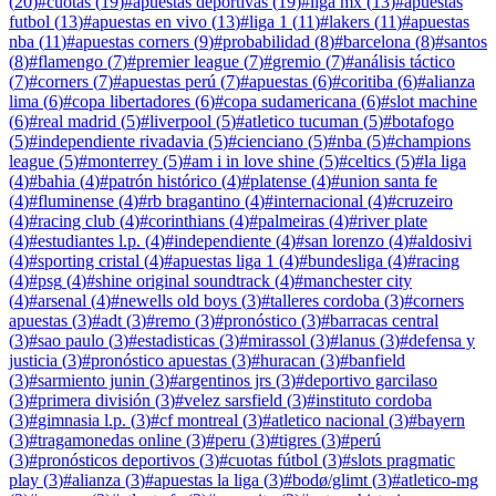
(
20
)
#
cuotas
(
19
)
#
apuestas deportivas
(
19
)
#
liga mx
(
13
)
#
apuestas
futbol
(
13
)
#
apuestas en vivo
(
13
)
#
liga 1
(
11
)
#
lakers
(
11
)
#
apuestas
nba
(
11
)
#
apuestas corners
(
9
)
#
probabilidad
(
8
)
#
barcelona
(
8
)
#
santos
(
8
)
#
flamengo
(
7
)
#
premier league
(
7
)
#
gremio
(
7
)
#
análisis táctico
(
7
)
#
corners
(
7
)
#
apuestas perú
(
7
)
#
apuestas
(
6
)
#
coritiba
(
6
)
#
alianza
lima
(
6
)
#
copa libertadores
(
6
)
#
copa sudamericana
(
6
)
#
slot machine
(
6
)
#
real madrid
(
5
)
#
liverpool
(
5
)
#
atletico tucuman
(
5
)
#
botafogo
(
5
)
#
independiente rivadavia
(
5
)
#
cienciano
(
5
)
#
nba
(
5
)
#
champions
league
(
5
)
#
monterrey
(
5
)
#
am i in love shine
(
5
)
#
celtics
(
5
)
#
la liga
(
4
)
#
bahia
(
4
)
#
patrón histórico
(
4
)
#
platense
(
4
)
#
union santa fe
(
4
)
#
fluminense
(
4
)
#
rb bragantino
(
4
)
#
internacional
(
4
)
#
cruzeiro
(
4
)
#
racing club
(
4
)
#
corinthians
(
4
)
#
palmeiras
(
4
)
#
river plate
(
4
)
#
estudiantes l.p.
(
4
)
#
independiente
(
4
)
#
san lorenzo
(
4
)
#
aldosivi
(
4
)
#
sporting cristal
(
4
)
#
apuestas liga 1
(
4
)
#
bundesliga
(
4
)
#
racing
(
4
)
#
psg
(
4
)
#
shine original soundtrack
(
4
)
#
manchester city
(
4
)
#
arsenal
(
4
)
#
newells old boys
(
3
)
#
talleres cordoba
(
3
)
#
corners
apuestas
(
3
)
#
adt
(
3
)
#
remo
(
3
)
#
pronóstico
(
3
)
#
barracas central
(
3
)
#
sao paulo
(
3
)
#
estadisticas
(
3
)
#
mirassol
(
3
)
#
lanus
(
3
)
#
defensa y
justicia
(
3
)
#
pronóstico apuestas
(
3
)
#
huracan
(
3
)
#
banfield
(
3
)
#
sarmiento junin
(
3
)
#
argentinos jrs
(
3
)
#
deportivo garcilaso
(
3
)
#
primera división
(
3
)
#
velez sarsfield
(
3
)
#
instituto cordoba
(
3
)
#
gimnasia l.p.
(
3
)
#
cf montreal
(
3
)
#
atletico nacional
(
3
)
#
bayern
(
3
)
#
tragamonedas online
(
3
)
#
peru
(
3
)
#
tigres
(
3
)
#
perú
(
3
)
#
pronósticos deportivos
(
3
)
#
cuotas fútbol
(
3
)
#
slots pragmatic
play
(
3
)
#
alianza
(
3
)
#
apuestas la liga
(
3
)
#
bodø/glimt
(
3
)
#
atletico-mg