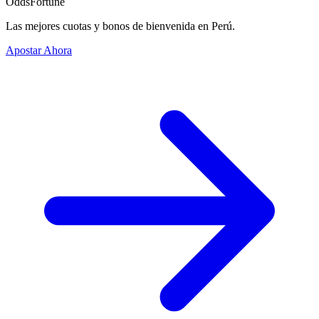
OddsFortune
Las mejores cuotas y bonos de bienvenida en Perú.
Apostar Ahora