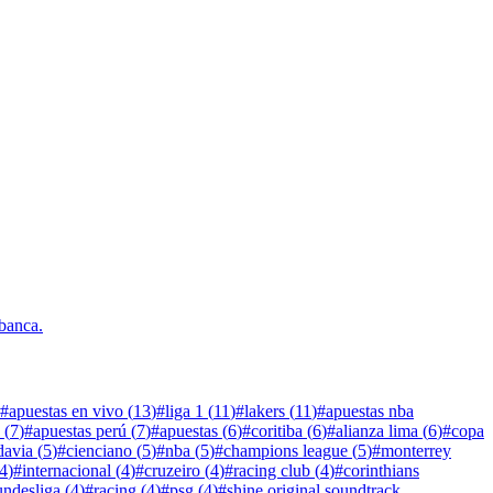
 banca.
#
apuestas en vivo
(
13
)
#
liga 1
(
11
)
#
lakers
(
11
)
#
apuestas nba
(
7
)
#
apuestas perú
(
7
)
#
apuestas
(
6
)
#
coritiba
(
6
)
#
alianza lima
(
6
)
#
copa
davia
(
5
)
#
cienciano
(
5
)
#
nba
(
5
)
#
champions league
(
5
)
#
monterrey
4
)
#
internacional
(
4
)
#
cruzeiro
(
4
)
#
racing club
(
4
)
#
corinthians
undesliga
(
4
)
#
racing
(
4
)
#
psg
(
4
)
#
shine original soundtrack