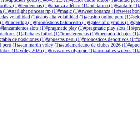
orillaz
(
1
)
#
tendencias
(
1
)
#
alianza atlético
(
1
)
#
adt tarma
(
1
)
#
santa fe
(
1
)
ña
(
1
)
#
starlight princess rtp
(
1
)
#
magic
(
1
)
#
sweet bonanza
(
1
)
#
sweet bon
das volatilidad
(
1
)
#
slots alta volatilidad
(
1
)
#
casino online peru
(
1
)
#
sel
(
1
)
#
underdog
(
1
)
#
pronósticos baloncesto
(
1
)
#
gates of olympus
(
1
)
#
gat
)
#
lanzamientos slots
(
1
)
#
pragmatic play
(
1
)
#
pragmatic play slots
(
1
)
#
pr
rtadores
(
1
)
#
fichajes futbol
(
1
)
#
transferencias
(
1
)
#
mercado fichajes
(
1
)
#
tabla de posiciones
(
1
)
#
apuestas peru
(
1
)
#
pronosticos deportivos
(
1
)
#
l perú
(
1
)
#
san martín vóley
(
1
)
#
sudamericano de clubes 2026
(
1
)
#
apue
lubes
(
1
)
#
vóley 2026
(
1
)
#
osasco vs olympic
(
1
)
#
arsenal vs wolves
(
1
)