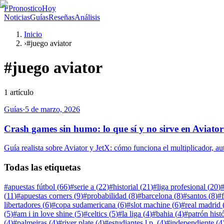
P
PronosticoHoy
Noticias
Guías
Reseñas
Análisis
Inicio
›
#juego aviator
#
juego aviator
1
artículo
Guías
·
5 de marzo, 2026
Crash games sin humo: lo que sí y no sirve en Aviator
Guía realista sobre Aviator y JetX: cómo funciona el multiplicador, au
Todas las etiquetas
#
apuestas fútbol
(
66
)
#
serie a
(
22
)
#
historial
(
21
)
#
liga profesional
(
20
)
(
11
)
#
apuestas corners
(
9
)
#
probabilidad
(
8
)
#
barcelona
(
8
)
#
santos
(
8
)
#
libertadores
(
6
)
#
copa sudamericana
(
6
)
#
slot machine
(
6
)
#
real madrid
(
5
)
#
am i in love shine
(
5
)
#
celtics
(
5
)
#
la liga
(
4
)
#
bahia
(
4
)
#
patrón hist
(
4
)
#
palmeiras
(
4
)
#
river plate
(
4
)
#
estudiantes l.p.
(
4
)
#
independiente
(
4