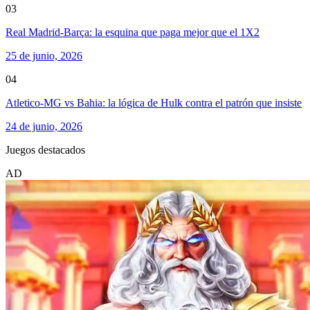
03
Real Madrid-Barça: la esquina que paga mejor que el 1X2
25 de junio, 2026
04
Atletico-MG vs Bahia: la lógica de Hulk contra el patrón que insiste
24 de junio, 2026
Juegos destacados
AD