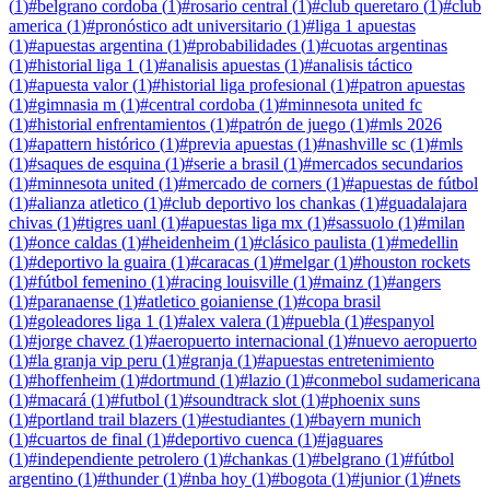
(
1
)
#
belgrano cordoba
(
1
)
#
rosario central
(
1
)
#
club queretaro
(
1
)
#
club
america
(
1
)
#
pronóstico adt universitario
(
1
)
#
liga 1 apuestas
(
1
)
#
apuestas argentina
(
1
)
#
probabilidades
(
1
)
#
cuotas argentinas
(
1
)
#
historial liga 1
(
1
)
#
analisis apuestas
(
1
)
#
analisis táctico
(
1
)
#
apuesta valor
(
1
)
#
historial liga profesional
(
1
)
#
patron apuestas
(
1
)
#
gimnasia m
(
1
)
#
central cordoba
(
1
)
#
minnesota united fc
(
1
)
#
historial enfrentamientos
(
1
)
#
patrón de juego
(
1
)
#
mls 2026
(
1
)
#
apattern histórico
(
1
)
#
previa apuestas
(
1
)
#
nashville sc
(
1
)
#
mls
(
1
)
#
saques de esquina
(
1
)
#
serie a brasil
(
1
)
#
mercados secundarios
(
1
)
#
minnesota united
(
1
)
#
mercado de corners
(
1
)
#
apuestas de fútbol
(
1
)
#
alianza atletico
(
1
)
#
club deportivo los chankas
(
1
)
#
guadalajara
chivas
(
1
)
#
tigres uanl
(
1
)
#
apuestas liga mx
(
1
)
#
sassuolo
(
1
)
#
milan
(
1
)
#
once caldas
(
1
)
#
heidenheim
(
1
)
#
clásico paulista
(
1
)
#
medellin
(
1
)
#
deportivo la guaira
(
1
)
#
caracas
(
1
)
#
melgar
(
1
)
#
houston rockets
(
1
)
#
fútbol femenino
(
1
)
#
racing louisville
(
1
)
#
mainz
(
1
)
#
angers
(
1
)
#
paranaense
(
1
)
#
atletico goianiense
(
1
)
#
copa brasil
(
1
)
#
goleadores liga 1
(
1
)
#
alex valera
(
1
)
#
puebla
(
1
)
#
espanyol
(
1
)
#
jorge chavez
(
1
)
#
aeropuerto internacional
(
1
)
#
nuevo aeropuerto
(
1
)
#
la granja vip peru
(
1
)
#
granja
(
1
)
#
apuestas entretenimiento
(
1
)
#
hoffenheim
(
1
)
#
dortmund
(
1
)
#
lazio
(
1
)
#
conmebol sudamericana
(
1
)
#
macará
(
1
)
#
futbol
(
1
)
#
soundtrack slot
(
1
)
#
phoenix suns
(
1
)
#
portland trail blazers
(
1
)
#
estudiantes
(
1
)
#
bayern munich
(
1
)
#
cuartos de final
(
1
)
#
deportivo cuenca
(
1
)
#
jaguares
(
1
)
#
independiente petrolero
(
1
)
#
chankas
(
1
)
#
belgrano
(
1
)
#
fútbol
argentino
(
1
)
#
thunder
(
1
)
#
nba hoy
(
1
)
#
bogota
(
1
)
#
junior
(
1
)
#
nets