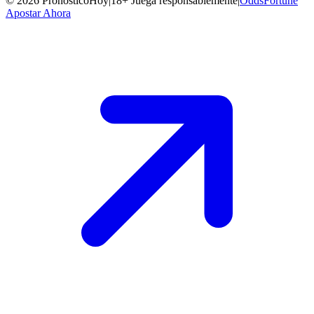
©
2026
PronosticoHoy
|
18+ Juega responsablemente
|
OddsFortune
Apostar Ahora