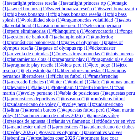
(
1
)
#
starlight princess reseña
(
1
)
#
starlight princess rtp
(
1
)
#
magic
(
1
)
#
sweet bonanza
(
1
)
#
sweet bonanza reseña
(
1
)
#
sweet bonanza rtp
(
1
)
#
big bass bonanza
(
1
)
#
big bass bonanza reseña
(
1
)
#
big bass
splash
(
1
)
#
volatilidad slots
(
1
)
#
tragamonedas volatilidad
(
1
)
#
slots
alta volatilidad
(
1
)
#
casino online peru
(
1
)
#
seleccion peruana
(
1
)
#
peru eliminatorias
(
1
)
#
blanquirroja
(
1
)
#
convocatoria
(
1
)
#
onpe
(
1
)
#
gestión de bankroll
(
1
)
#
championship
(
1
)
#
underdog
(
1
)
#
pronósticos baloncesto
(
1
)
#
gates of olympus
(
1
)
#
gates of
olympus reseña
(
1
)
#
gates of olympus rtp
(
1
)
#
ticketmaster
(
1
)
#
reventa de entradas
(
1
)
#
nuevas tragamonedas
(
1
)
#
slots nuevos
(
1
)
#
lanzamientos slots
(
1
)
#
pragmatic play
(
1
)
#
pragmatic play slots
(
1
)
#
pragmatic play reseña
(
1
)
#
slots peru
(
1
)
#
jetx juego
(
1
)
#
jetx
reseña
(
1
)
#
jetx estrategia
(
1
)
#
libertadores apuestas
(
1
)
#
equipos
peruanos libertadores
(
1
)
#
fichajes futbol
(
1
)
#
transferencias
(
1
)
#
mercado fichajes
(
1
)
#
inter
(
1
)
#
miami
(
1
)
#
lafc
(
1
)
#
pumas unam
(
1
)
#
levante
(
1
)
#
laliga
(
1
)
#
tottenham
(
1
)
#
derbi londres
(
1
)
#
san
martin
(
1
)
#
voley peruano
(
1
)
#
tabla de posiciones
(
1
)
#
apuestas peru
(
1
)
#
pronosticos deportivos
(
1
)
#
osasuna
(
1
)
#
pronósticos fútbol
(
1
)
#
sudamericano de voley
(
1
)
#
voley peru
(
1
)
#
sudamericano
(
1
)
#
lima
(
1
)
#
hernán barcos
(
1
)
#
apuestas fútbol perú
(
1
)
#
san martín
vóley
(
1
)
#
sudamericano de clubes 2026
(
1
)
#
apuestas vóley
(
1
)
#
sesgos de apuesta
(
1
)
#
lanús vs flamengo
(
1
)
#
dónde ver en vivo
(
1
)
#
manchester united
(
1
)
#
pronósticos
(
1
)
#
sudamericano de clubes
(
1
)
#
vóley 2026
(
1
)
#
osasco vs olympic
(
1
)
#
arsenal vs wolves
(
1
)
#
benfica
(
1
)
#
resultados coar 2026
(
1
)
#
primera fase coar