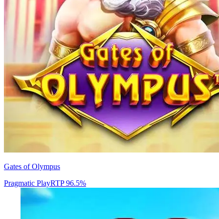
Gates of Olympus
Pragmatic Play
RTP
96.5
%