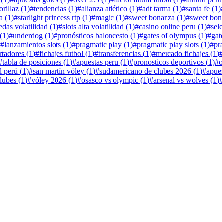
orillaz
(
1
)
#
tendencias
(
1
)
#
alianza atlético
(
1
)
#
adt tarma
(
1
)
#
santa fe
(
1
)
ña
(
1
)
#
starlight princess rtp
(
1
)
#
magic
(
1
)
#
sweet bonanza
(
1
)
#
sweet bon
das volatilidad
(
1
)
#
slots alta volatilidad
(
1
)
#
casino online peru
(
1
)
#
sel
(
1
)
#
underdog
(
1
)
#
pronósticos baloncesto
(
1
)
#
gates of olympus
(
1
)
#
gat
)
#
lanzamientos slots
(
1
)
#
pragmatic play
(
1
)
#
pragmatic play slots
(
1
)
#
pr
rtadores
(
1
)
#
fichajes futbol
(
1
)
#
transferencias
(
1
)
#
mercado fichajes
(
1
)
#
tabla de posiciones
(
1
)
#
apuestas peru
(
1
)
#
pronosticos deportivos
(
1
)
#
l perú
(
1
)
#
san martín vóley
(
1
)
#
sudamericano de clubes 2026
(
1
)
#
apue
lubes
(
1
)
#
vóley 2026
(
1
)
#
osasco vs olympic
(
1
)
#
arsenal vs wolves
(
1
)