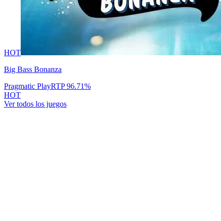
HOT
Big Bass Bonanza
Pragmatic Play
RTP
96.71
%
HOT
Ver todos los juegos