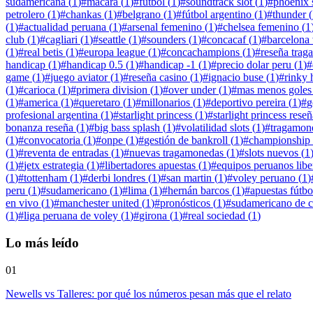
sudamericana
(
1
)
#
macará
(
1
)
#
futbol
(
1
)
#
soundtrack slot
(
1
)
#
phoenix 
petrolero
(
1
)
#
chankas
(
1
)
#
belgrano
(
1
)
#
fútbol argentino
(
1
)
#
thunder
(
(
1
)
#
actualidad peruana
(
1
)
#
arsenal femenino
(
1
)
#
chelsea femenino
(
1
club
(
1
)
#
cagliari
(
1
)
#
seattle
(
1
)
#
sounders
(
1
)
#
concacaf
(
1
)
#
barcelona 
(
1
)
#
real betis
(
1
)
#
europa league
(
1
)
#
concachampions
(
1
)
#
reseña tra
handicap
(
1
)
#
handicap 0.5
(
1
)
#
handicap -1
(
1
)
#
precio dolar peru
(
1
)
#
game
(
1
)
#
juego aviator
(
1
)
#
reseña casino
(
1
)
#
ignacio buse
(
1
)
#
rinky 
(
1
)
#
carioca
(
1
)
#
primera division
(
1
)
#
over under
(
1
)
#
mas menos goles
(
1
)
#
america
(
1
)
#
queretaro
(
1
)
#
millonarios
(
1
)
#
deportivo pereira
(
1
)
#
g
profesional argentina
(
1
)
#
starlight princess
(
1
)
#
starlight princess rese
bonanza reseña
(
1
)
#
big bass splash
(
1
)
#
volatilidad slots
(
1
)
#
tragamone
(
1
)
#
convocatoria
(
1
)
#
onpe
(
1
)
#
gestión de bankroll
(
1
)
#
championship
(
1
)
#
reventa de entradas
(
1
)
#
nuevas tragamonedas
(
1
)
#
slots nuevos
(
1
(
1
)
#
jetx estrategia
(
1
)
#
libertadores apuestas
(
1
)
#
equipos peruanos libe
(
1
)
#
tottenham
(
1
)
#
derbi londres
(
1
)
#
san martin
(
1
)
#
voley peruano
(
1
)
peru
(
1
)
#
sudamericano
(
1
)
#
lima
(
1
)
#
hernán barcos
(
1
)
#
apuestas fútbo
en vivo
(
1
)
#
manchester united
(
1
)
#
pronósticos
(
1
)
#
sudamericano de c
(
1
)
#
liga peruana de voley
(
1
)
#
girona
(
1
)
#
real sociedad
(
1
)
Lo más leído
01
Newells vs Talleres: por qué los números pesan más que el relato