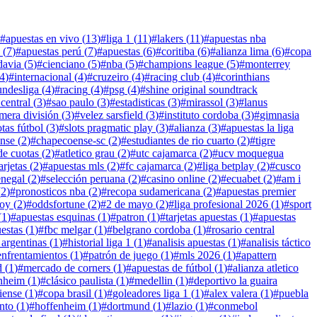
#
apuestas en vivo
(
13
)
#
liga 1
(
11
)
#
lakers
(
11
)
#
apuestas nba
(
7
)
#
apuestas perú
(
7
)
#
apuestas
(
6
)
#
coritiba
(
6
)
#
alianza lima
(
6
)
#
copa
davia
(
5
)
#
cienciano
(
5
)
#
nba
(
5
)
#
champions league
(
5
)
#
monterrey
4
)
#
internacional
(
4
)
#
cruzeiro
(
4
)
#
racing club
(
4
)
#
corinthians
undesliga
(
4
)
#
racing
(
4
)
#
psg
(
4
)
#
shine original soundtrack
 central
(
3
)
#
sao paulo
(
3
)
#
estadisticas
(
3
)
#
mirassol
(
3
)
#
lanus
imera división
(
3
)
#
velez sarsfield
(
3
)
#
instituto cordoba
(
3
)
#
gimnasia
tas fútbol
(
3
)
#
slots pragmatic play
(
3
)
#
alianza
(
3
)
#
apuestas la liga
ense
(
2
)
#
chapecoense-sc
(
2
)
#
estudiantes de rio cuarto
(
2
)
#
tigre
de cuotas
(
2
)
#
atletico grau
(
2
)
#
utc cajamarca
(
2
)
#
ucv moquegua
arjetas
(
2
)
#
apuestas mls
(
2
)
#
fc cajamarca
(
2
)
#
liga betplay
(
2
)
#
cusco
enegal
(
2
)
#
selección peruana
(
2
)
#
casino online
(
2
)
#
ecuabet
(
2
)
#
am i
(
2
)
#
pronosticos nba
(
2
)
#
recopa sudamericana
(
2
)
#
apuestas premier
hoy
(
2
)
#
oddsfortune
(
2
)
#
2 de mayo
(
2
)
#
liga profesional 2026
(
1
)
#
sport
(
1
)
#
apuestas esquinas
(
1
)
#
patron
(
1
)
#
tarjetas apuestas
(
1
)
#
apuestas
estas
(
1
)
#
fbc melgar
(
1
)
#
belgrano cordoba
(
1
)
#
rosario central
 argentinas
(
1
)
#
historial liga 1
(
1
)
#
analisis apuestas
(
1
)
#
analisis táctico
 enfrentamientos
(
1
)
#
patrón de juego
(
1
)
#
mls 2026
(
1
)
#
apattern
d
(
1
)
#
mercado de corners
(
1
)
#
apuestas de fútbol
(
1
)
#
alianza atletico
nheim
(
1
)
#
clásico paulista
(
1
)
#
medellin
(
1
)
#
deportivo la guaira
niense
(
1
)
#
copa brasil
(
1
)
#
goleadores liga 1
(
1
)
#
alex valera
(
1
)
#
puebla
nto
(
1
)
#
hoffenheim
(
1
)
#
dortmund
(
1
)
#
lazio
(
1
)
#
conmebol