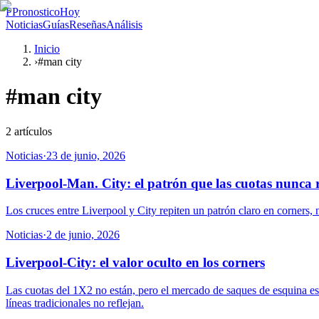
P
PronosticoHoy
Noticias
Guías
Reseñas
Análisis
Inicio
›
#man city
#
man city
2
artículos
Noticias
·
23 de junio, 2026
Liverpool-Man. City: el patrón que las cuotas nunca r
Los cruces entre Liverpool y City repiten un patrón claro en corners, no
Noticias
·
2 de junio, 2026
Liverpool-City: el valor oculto en los corners
Las cuotas del 1X2 no están, pero el mercado de saques de esquina es
líneas tradicionales no reflejan.