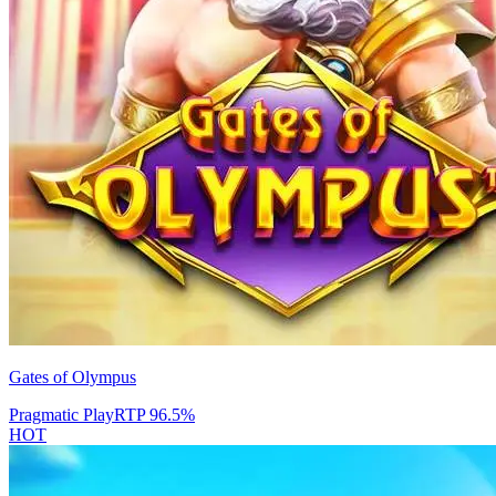
Gates of Olympus
Pragmatic Play
RTP
96.5
%
HOT