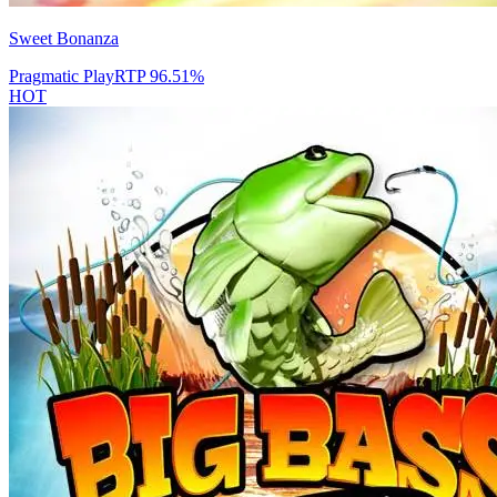
Sweet Bonanza
Pragmatic Play
RTP
96.51
%
HOT