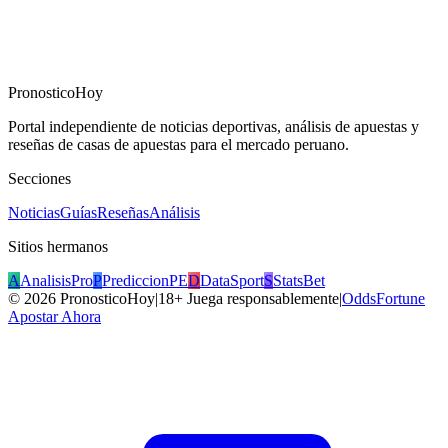
PronosticoHoy
Portal independiente de noticias deportivas, análisis de apuestas y
reseñas de casas de apuestas para el mercado peruano.
Secciones
Noticias
Guías
Reseñas
Análisis
Sitios hermanos
A
AnalisisPro
P
PrediccionPE
D
DataSport
S
StatsBet
©
2026
PronosticoHoy
|
18+ Juega responsablemente
|
OddsFortune
Apostar Ahora