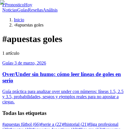
P
PronosticoHoy
Noticias
Guías
Reseñas
Análisis
Inicio
›
#apuestas goles
#
apuestas goles
1
artículo
Guías
·
3 de marzo, 2026
Over/Under sin humo: cómo leer líneas de goles en
serio
Guía práctica para analizar over under con números: líneas 1.5, 2.5
y 3.5, probabilidades, sesgos y ejemplos reales para no apostar a
ciegas.
Todas las etiquetas
#
apuestas fútbol
(
66
)
#
serie a
(
22
)
#
historial
(
21
)
#
liga profesional