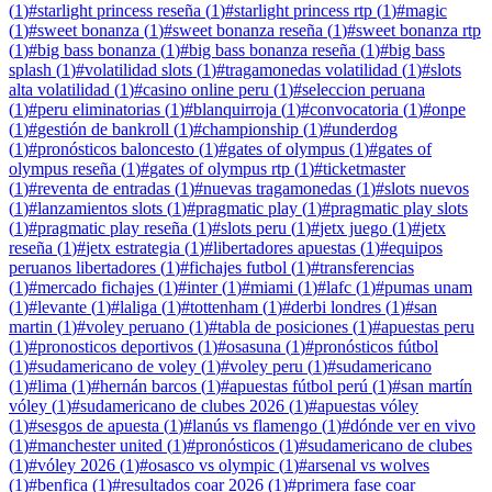
(
1
)
#
starlight princess reseña
(
1
)
#
starlight princess rtp
(
1
)
#
magic
(
1
)
#
sweet bonanza
(
1
)
#
sweet bonanza reseña
(
1
)
#
sweet bonanza rtp
(
1
)
#
big bass bonanza
(
1
)
#
big bass bonanza reseña
(
1
)
#
big bass
splash
(
1
)
#
volatilidad slots
(
1
)
#
tragamonedas volatilidad
(
1
)
#
slots
alta volatilidad
(
1
)
#
casino online peru
(
1
)
#
seleccion peruana
(
1
)
#
peru eliminatorias
(
1
)
#
blanquirroja
(
1
)
#
convocatoria
(
1
)
#
onpe
(
1
)
#
gestión de bankroll
(
1
)
#
championship
(
1
)
#
underdog
(
1
)
#
pronósticos baloncesto
(
1
)
#
gates of olympus
(
1
)
#
gates of
olympus reseña
(
1
)
#
gates of olympus rtp
(
1
)
#
ticketmaster
(
1
)
#
reventa de entradas
(
1
)
#
nuevas tragamonedas
(
1
)
#
slots nuevos
(
1
)
#
lanzamientos slots
(
1
)
#
pragmatic play
(
1
)
#
pragmatic play slots
(
1
)
#
pragmatic play reseña
(
1
)
#
slots peru
(
1
)
#
jetx juego
(
1
)
#
jetx
reseña
(
1
)
#
jetx estrategia
(
1
)
#
libertadores apuestas
(
1
)
#
equipos
peruanos libertadores
(
1
)
#
fichajes futbol
(
1
)
#
transferencias
(
1
)
#
mercado fichajes
(
1
)
#
inter
(
1
)
#
miami
(
1
)
#
lafc
(
1
)
#
pumas unam
(
1
)
#
levante
(
1
)
#
laliga
(
1
)
#
tottenham
(
1
)
#
derbi londres
(
1
)
#
san
martin
(
1
)
#
voley peruano
(
1
)
#
tabla de posiciones
(
1
)
#
apuestas peru
(
1
)
#
pronosticos deportivos
(
1
)
#
osasuna
(
1
)
#
pronósticos fútbol
(
1
)
#
sudamericano de voley
(
1
)
#
voley peru
(
1
)
#
sudamericano
(
1
)
#
lima
(
1
)
#
hernán barcos
(
1
)
#
apuestas fútbol perú
(
1
)
#
san martín
vóley
(
1
)
#
sudamericano de clubes 2026
(
1
)
#
apuestas vóley
(
1
)
#
sesgos de apuesta
(
1
)
#
lanús vs flamengo
(
1
)
#
dónde ver en vivo
(
1
)
#
manchester united
(
1
)
#
pronósticos
(
1
)
#
sudamericano de clubes
(
1
)
#
vóley 2026
(
1
)
#
osasco vs olympic
(
1
)
#
arsenal vs wolves
(
1
)
#
benfica
(
1
)
#
resultados coar 2026
(
1
)
#
primera fase coar