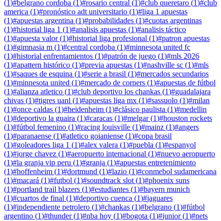
(
1
)
#
belgrano cordoba
(
1
)
#
rosario central
(
1
)
#
club queretaro
(
1
)
#
club
america
(
1
)
#
pronóstico adt universitario
(
1
)
#
liga 1 apuestas
(
1
)
#
apuestas argentina
(
1
)
#
probabilidades
(
1
)
#
cuotas argentinas
(
1
)
#
historial liga 1
(
1
)
#
analisis apuestas
(
1
)
#
analisis táctico
(
1
)
#
apuesta valor
(
1
)
#
historial liga profesional
(
1
)
#
patron apuestas
(
1
)
#
gimnasia m
(
1
)
#
central cordoba
(
1
)
#
minnesota united fc
(
1
)
#
historial enfrentamientos
(
1
)
#
patrón de juego
(
1
)
#
mls 2026
(
1
)
#
apattern histórico
(
1
)
#
previa apuestas
(
1
)
#
nashville sc
(
1
)
#
mls
(
1
)
#
saques de esquina
(
1
)
#
serie a brasil
(
1
)
#
mercados secundarios
(
1
)
#
minnesota united
(
1
)
#
mercado de corners
(
1
)
#
apuestas de fútbol
(
1
)
#
alianza atletico
(
1
)
#
club deportivo los chankas
(
1
)
#
guadalajara
chivas
(
1
)
#
tigres uanl
(
1
)
#
apuestas liga mx
(
1
)
#
sassuolo
(
1
)
#
milan
(
1
)
#
once caldas
(
1
)
#
heidenheim
(
1
)
#
clásico paulista
(
1
)
#
medellin
(
1
)
#
deportivo la guaira
(
1
)
#
caracas
(
1
)
#
melgar
(
1
)
#
houston rockets
(
1
)
#
fútbol femenino
(
1
)
#
racing louisville
(
1
)
#
mainz
(
1
)
#
angers
(
1
)
#
paranaense
(
1
)
#
atletico goianiense
(
1
)
#
copa brasil
(
1
)
#
goleadores liga 1
(
1
)
#
alex valera
(
1
)
#
puebla
(
1
)
#
espanyol
(
1
)
#
jorge chavez
(
1
)
#
aeropuerto internacional
(
1
)
#
nuevo aeropuerto
(
1
)
#
la granja vip peru
(
1
)
#
granja
(
1
)
#
apuestas entretenimiento
(
1
)
#
hoffenheim
(
1
)
#
dortmund
(
1
)
#
lazio
(
1
)
#
conmebol sudamericana
(
1
)
#
macará
(
1
)
#
futbol
(
1
)
#
soundtrack slot
(
1
)
#
phoenix suns
(
1
)
#
portland trail blazers
(
1
)
#
estudiantes
(
1
)
#
bayern munich
(
1
)
#
cuartos de final
(
1
)
#
deportivo cuenca
(
1
)
#
jaguares
(
1
)
#
independiente petrolero
(
1
)
#
chankas
(
1
)
#
belgrano
(
1
)
#
fútbol
argentino
(
1
)
#
thunder
(
1
)
#
nba hoy
(
1
)
#
bogota
(
1
)
#
junior
(
1
)
#
nets