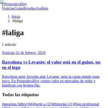
P
PronosticoHoy
Noticias
Guías
Reseñas
Análisis
Inicio
›
#laliga
#
laliga
1
artículo
Noticias
·
22 de febrero, 2026
Barcelona vs Levante: el valor está en el guion, no
en el logo
Barcelona parte favorito ante Levante, pero la cuota simple paga
poco. En PronosticoHoy vemos valor en mercados de goles y
hándicap con lectura fría.
Todas las etiquetas
#
apuestas fútbol
(
66
)
#
serie a
(
22
)
#
historial
(
21
)
#
liga profesional