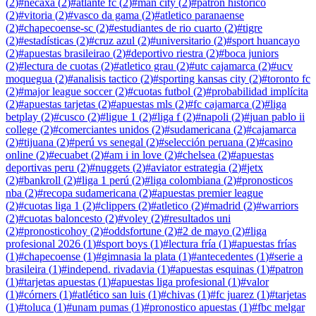
(
2
)
#
necaxa
(
2
)
#
atlante fc
(
2
)
#
man city
(
2
)
#
patron historico
(
2
)
#
vitoria
(
2
)
#
vasco da gama
(
2
)
#
atletico paranaense
(
2
)
#
chapecoense-sc
(
2
)
#
estudiantes de rio cuarto
(
2
)
#
tigre
(
2
)
#
estadísticas
(
2
)
#
cruz azul
(
2
)
#
universitario
(
2
)
#
sport huancayo
(
2
)
#
apuestas brasileirao
(
2
)
#
deportivo riestra
(
2
)
#
boca juniors
(
2
)
#
lectura de cuotas
(
2
)
#
atletico grau
(
2
)
#
utc cajamarca
(
2
)
#
ucv
moquegua
(
2
)
#
analisis tactico
(
2
)
#
sporting kansas city
(
2
)
#
toronto fc
(
2
)
#
major league soccer
(
2
)
#
cuotas futbol
(
2
)
#
probabilidad implícita
(
2
)
#
apuestas tarjetas
(
2
)
#
apuestas mls
(
2
)
#
fc cajamarca
(
2
)
#
liga
betplay
(
2
)
#
cusco
(
2
)
#
ligue 1
(
2
)
#
liga f
(
2
)
#
napoli
(
2
)
#
juan pablo ii
college
(
2
)
#
comerciantes unidos
(
2
)
#
sudamericana
(
2
)
#
cajamarca
(
2
)
#
tijuana
(
2
)
#
perú vs senegal
(
2
)
#
selección peruana
(
2
)
#
casino
online
(
2
)
#
ecuabet
(
2
)
#
am i in love
(
2
)
#
chelsea
(
2
)
#
apuestas
deportivas peru
(
2
)
#
nuggets
(
2
)
#
aviator estrategia
(
2
)
#
jetx
(
2
)
#
bankroll
(
2
)
#
liga 1 perú
(
2
)
#
liga colombiana
(
2
)
#
pronosticos
nba
(
2
)
#
recopa sudamericana
(
2
)
#
apuestas premier league
(
2
)
#
cuotas liga 1
(
2
)
#
clippers
(
2
)
#
atletico
(
2
)
#
madrid
(
2
)
#
warriors
(
2
)
#
cuotas baloncesto
(
2
)
#
voley
(
2
)
#
resultados uni
(
2
)
#
pronosticohoy
(
2
)
#
oddsfortune
(
2
)
#
2 de mayo
(
2
)
#
liga
profesional 2026
(
1
)
#
sport boys
(
1
)
#
lectura fría
(
1
)
#
apuestas frías
(
1
)
#
chapecoense
(
1
)
#
gimnasia la plata
(
1
)
#
antecedentes
(
1
)
#
serie a
brasileira
(
1
)
#
independ. rivadavia
(
1
)
#
apuestas esquinas
(
1
)
#
patron
(
1
)
#
tarjetas apuestas
(
1
)
#
apuestas liga profesional
(
1
)
#
valor
(
1
)
#
córners
(
1
)
#
atlético san luis
(
1
)
#
chivas
(
1
)
#
fc juarez
(
1
)
#
tarjetas
(
1
)
#
toluca
(
1
)
#
unam pumas
(
1
)
#
pronostico apuestas
(
1
)
#
fbc melgar