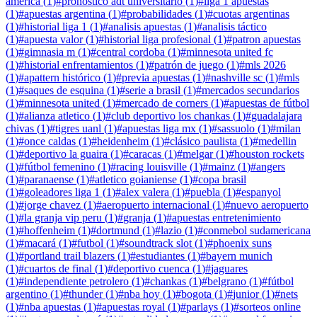
america
(
1
)
#
pronóstico adt universitario
(
1
)
#
liga 1 apuestas
(
1
)
#
apuestas argentina
(
1
)
#
probabilidades
(
1
)
#
cuotas argentinas
(
1
)
#
historial liga 1
(
1
)
#
analisis apuestas
(
1
)
#
analisis táctico
(
1
)
#
apuesta valor
(
1
)
#
historial liga profesional
(
1
)
#
patron apuestas
(
1
)
#
gimnasia m
(
1
)
#
central cordoba
(
1
)
#
minnesota united fc
(
1
)
#
historial enfrentamientos
(
1
)
#
patrón de juego
(
1
)
#
mls 2026
(
1
)
#
apattern histórico
(
1
)
#
previa apuestas
(
1
)
#
nashville sc
(
1
)
#
mls
(
1
)
#
saques de esquina
(
1
)
#
serie a brasil
(
1
)
#
mercados secundarios
(
1
)
#
minnesota united
(
1
)
#
mercado de corners
(
1
)
#
apuestas de fútbol
(
1
)
#
alianza atletico
(
1
)
#
club deportivo los chankas
(
1
)
#
guadalajara
chivas
(
1
)
#
tigres uanl
(
1
)
#
apuestas liga mx
(
1
)
#
sassuolo
(
1
)
#
milan
(
1
)
#
once caldas
(
1
)
#
heidenheim
(
1
)
#
clásico paulista
(
1
)
#
medellin
(
1
)
#
deportivo la guaira
(
1
)
#
caracas
(
1
)
#
melgar
(
1
)
#
houston rockets
(
1
)
#
fútbol femenino
(
1
)
#
racing louisville
(
1
)
#
mainz
(
1
)
#
angers
(
1
)
#
paranaense
(
1
)
#
atletico goianiense
(
1
)
#
copa brasil
(
1
)
#
goleadores liga 1
(
1
)
#
alex valera
(
1
)
#
puebla
(
1
)
#
espanyol
(
1
)
#
jorge chavez
(
1
)
#
aeropuerto internacional
(
1
)
#
nuevo aeropuerto
(
1
)
#
la granja vip peru
(
1
)
#
granja
(
1
)
#
apuestas entretenimiento
(
1
)
#
hoffenheim
(
1
)
#
dortmund
(
1
)
#
lazio
(
1
)
#
conmebol sudamericana
(
1
)
#
macará
(
1
)
#
futbol
(
1
)
#
soundtrack slot
(
1
)
#
phoenix suns
(
1
)
#
portland trail blazers
(
1
)
#
estudiantes
(
1
)
#
bayern munich
(
1
)
#
cuartos de final
(
1
)
#
deportivo cuenca
(
1
)
#
jaguares
(
1
)
#
independiente petrolero
(
1
)
#
chankas
(
1
)
#
belgrano
(
1
)
#
fútbol
argentino
(
1
)
#
thunder
(
1
)
#
nba hoy
(
1
)
#
bogota
(
1
)
#
junior
(
1
)
#
nets
(
1
)
#
nba apuestas
(
1
)
#
apuestas royal
(
1
)
#
parlays
(
1
)
#
sorteos online