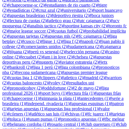
(
2
)
#
chapecoense-sc
(
2
)
#
estudiantes de rio cuarto
(
2
)
#
tigre
(
2
)
#
estadísticas
(
2
)
#
cruz azul
(
2
)
#
universitario
(
2
)
#
sport huancayo
(
2
)
#
apuestas brasileirao
(
2
)
#
deportivo riestra
(
2
)
#
boca juniors
(
2
)
#
lectura de cuotas
(
2
)
#
atletico grau
(
2
)
#
utc cajamarca
(
2
)
#
ucv
moquegua
(
2
)
#
analisis tactico
(
2
)
#
sporting kansas city
(
2
)
#
toronto fc
(
2
)
#
major league soccer
(
2
)
#
cuotas futbol
(
2
)
#
probabilidad implícita
(
2
)
#
apuestas tarjetas
(
2
)
#
apuestas mls
(
2
)
#
fc cajamarca
(
2
)
#
liga
betplay
(
2
)
#
cusco
(
2
)
#
ligue 1
(
2
)
#
liga f
(
2
)
#
napoli
(
2
)
#
juan pablo ii
college
(
2
)
#
comerciantes unidos
(
2
)
#
sudamericana
(
2
)
#
cajamarca
(
2
)
#
tijuana
(
2
)
#
perú vs senegal
(
2
)
#
selección peruana
(
2
)
#
casino
online
(
2
)
#
ecuabet
(
2
)
#
am i in love
(
2
)
#
chelsea
(
2
)
#
apuestas
deportivas peru
(
2
)
#
nuggets
(
2
)
#
aviator estrategia
(
2
)
#
jetx
(
2
)
#
bankroll
(
2
)
#
liga 1 perú
(
2
)
#
liga colombiana
(
2
)
#
pronosticos
nba
(
2
)
#
recopa sudamericana
(
2
)
#
apuestas premier league
(
2
)
#
cuotas liga 1
(
2
)
#
clippers
(
2
)
#
atletico
(
2
)
#
madrid
(
2
)
#
warriors
(
2
)
#
cuotas baloncesto
(
2
)
#
voley
(
2
)
#
resultados uni
(
2
)
#
pronosticohoy
(
2
)
#
oddsfortune
(
2
)
#
2 de mayo
(
2
)
#
liga
profesional 2026
(
1
)
#
sport boys
(
1
)
#
lectura fría
(
1
)
#
apuestas frías
(
1
)
#
chapecoense
(
1
)
#
gimnasia la plata
(
1
)
#
antecedentes
(
1
)
#
serie a
brasileira
(
1
)
#
independ. rivadavia
(
1
)
#
apuestas esquinas
(
1
)
#
patron
(
1
)
#
tarjetas apuestas
(
1
)
#
apuestas liga profesional
(
1
)
#
valor
(
1
)
#
córners
(
1
)
#
atlético san luis
(
1
)
#
chivas
(
1
)
#
fc juarez
(
1
)
#
tarjetas
(
1
)
#
toluca
(
1
)
#
unam pumas
(
1
)
#
pronostico apuestas
(
1
)
#
fbc melgar
(
1
)
#
belgrano cordoba
(
1
)
#
rosario central
(
1
)
#
club queretaro
(
1
)
#
club