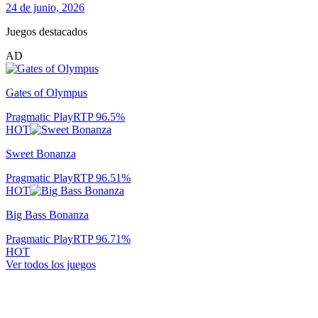
24 de junio, 2026
Juegos destacados
AD
Gates of Olympus
Pragmatic Play
RTP
96.5
%
HOT
Sweet Bonanza
Pragmatic Play
RTP
96.51
%
HOT
Big Bass Bonanza
Pragmatic Play
RTP
96.71
%
HOT
Ver todos los juegos