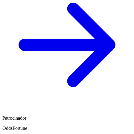
Patrocinador
OddsFortune