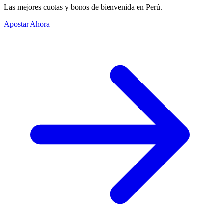
Las mejores cuotas y bonos de bienvenida en Perú.
Apostar Ahora