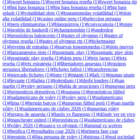
(
1
)
#
sweet bonanza
(
1
)
#
sweet bonanza reseña
(
1
)
#
sweet bonanza rtp
(
1
)
#
big bass bonanza
(
1
)
#
big bass bonanza reseña
(
1
)
#
big bass
splash
(
1
)
#
volatilidad slots
(
1
)
#
tragamonedas volatilidad
(
1
)
#
slots
alta volatilidad
(
1
)
#
casino online peru
(
1
)
#
seleccion peruana
(
1
)
#
peru eliminatorias
(
1
)
#
blanquirroja
(
1
)
#
convocatoria
(
1
)
#
onpe
(
1
)
#
gestión de bankroll
(
1
)
#
championship
(
1
)
#
underdog
(
1
)
#
pronósticos baloncesto
(
1
)
#
gates of olympus
(
1
)
#
gates of
olympus reseña
(
1
)
#
gates of olympus rtp
(
1
)
#
ticketmaster
(
1
)
#
reventa de entradas
(
1
)
#
nuevas tragamonedas
(
1
)
#
slots nuevos
(
1
)
#
lanzamientos slots
(
1
)
#
pragmatic play
(
1
)
#
pragmatic play slots
(
1
)
#
pragmatic play reseña
(
1
)
#
slots peru
(
1
)
#
jetx juego
(
1
)
#
jetx
reseña
(
1
)
#
jetx estrategia
(
1
)
#
libertadores apuestas
(
1
)
#
equipos
peruanos libertadores
(
1
)
#
fichajes futbol
(
1
)
#
transferencias
(
1
)
#
mercado fichajes
(
1
)
#
inter
(
1
)
#
miami
(
1
)
#
lafc
(
1
)
#
pumas unam
(
1
)
#
levante
(
1
)
#
laliga
(
1
)
#
tottenham
(
1
)
#
derbi londres
(
1
)
#
san
martin
(
1
)
#
voley peruano
(
1
)
#
tabla de posiciones
(
1
)
#
apuestas peru
(
1
)
#
pronosticos deportivos
(
1
)
#
osasuna
(
1
)
#
pronósticos fútbol
(
1
)
#
sudamericano de voley
(
1
)
#
voley peru
(
1
)
#
sudamericano
(
1
)
#
lima
(
1
)
#
hernán barcos
(
1
)
#
apuestas fútbol perú
(
1
)
#
san martín
vóley
(
1
)
#
sudamericano de clubes 2026
(
1
)
#
apuestas vóley
(
1
)
#
sesgos de apuesta
(
1
)
#
lanús vs flamengo
(
1
)
#
dónde ver en vivo
(
1
)
#
manchester united
(
1
)
#
pronósticos
(
1
)
#
sudamericano de clubes
(
1
)
#
vóley 2026
(
1
)
#
osasco vs olympic
(
1
)
#
arsenal vs wolves
(
1
)
#
benfica
(
1
)
#
resultados coar 2026
(
1
)
#
primera fase coar
(
1
)
#
geminis
(
1
)
#
liga peruana de voley
(
1
)
#
girona
(
1
)
#
real sociedad