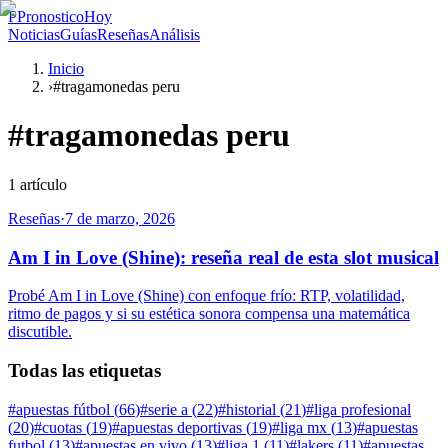
P
PronosticoHoy
Noticias
Guías
Reseñas
Análisis
Inicio
›
#tragamonedas peru
#
tragamonedas peru
1
artículo
Reseñas
·
7 de marzo, 2026
Am I in Love (Shine): reseña real de esta slot musical
Probé Am I in Love (Shine) con enfoque frío: RTP, volatilidad,
ritmo de pagos y si su estética sonora compensa una matemática
discutible.
Todas las etiquetas
#
apuestas fútbol
(
66
)
#
serie a
(
22
)
#
historial
(
21
)
#
liga profesional
(
20
)
#
cuotas
(
19
)
#
apuestas deportivas
(
19
)
#
liga mx
(
13
)
#
apuestas
futbol
(
13
)
#
apuestas en vivo
(
13
)
#
liga 1
(
11
)
#
lakers
(
11
)
#
apuestas