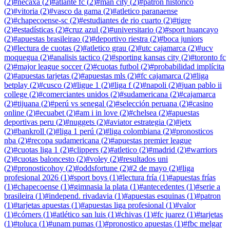
(
2
)
#
necaxa
(
2
)
#
atlante fc
(
2
)
#
man city
(
2
)
#
patron historico
(
2
)
#
vitoria
(
2
)
#
vasco da gama
(
2
)
#
atletico paranaense
(
2
)
#
chapecoense-sc
(
2
)
#
estudiantes de rio cuarto
(
2
)
#
tigre
(
2
)
#
estadísticas
(
2
)
#
cruz azul
(
2
)
#
universitario
(
2
)
#
sport huancayo
(
2
)
#
apuestas brasileirao
(
2
)
#
deportivo riestra
(
2
)
#
boca juniors
(
2
)
#
lectura de cuotas
(
2
)
#
atletico grau
(
2
)
#
utc cajamarca
(
2
)
#
ucv
moquegua
(
2
)
#
analisis tactico
(
2
)
#
sporting kansas city
(
2
)
#
toronto fc
(
2
)
#
major league soccer
(
2
)
#
cuotas futbol
(
2
)
#
probabilidad implícita
(
2
)
#
apuestas tarjetas
(
2
)
#
apuestas mls
(
2
)
#
fc cajamarca
(
2
)
#
liga
betplay
(
2
)
#
cusco
(
2
)
#
ligue 1
(
2
)
#
liga f
(
2
)
#
napoli
(
2
)
#
juan pablo ii
college
(
2
)
#
comerciantes unidos
(
2
)
#
sudamericana
(
2
)
#
cajamarca
(
2
)
#
tijuana
(
2
)
#
perú vs senegal
(
2
)
#
selección peruana
(
2
)
#
casino
online
(
2
)
#
ecuabet
(
2
)
#
am i in love
(
2
)
#
chelsea
(
2
)
#
apuestas
deportivas peru
(
2
)
#
nuggets
(
2
)
#
aviator estrategia
(
2
)
#
jetx
(
2
)
#
bankroll
(
2
)
#
liga 1 perú
(
2
)
#
liga colombiana
(
2
)
#
pronosticos
nba
(
2
)
#
recopa sudamericana
(
2
)
#
apuestas premier league
(
2
)
#
cuotas liga 1
(
2
)
#
clippers
(
2
)
#
atletico
(
2
)
#
madrid
(
2
)
#
warriors
(
2
)
#
cuotas baloncesto
(
2
)
#
voley
(
2
)
#
resultados uni
(
2
)
#
pronosticohoy
(
2
)
#
oddsfortune
(
2
)
#
2 de mayo
(
2
)
#
liga
profesional 2026
(
1
)
#
sport boys
(
1
)
#
lectura fría
(
1
)
#
apuestas frías
(
1
)
#
chapecoense
(
1
)
#
gimnasia la plata
(
1
)
#
antecedentes
(
1
)
#
serie a
brasileira
(
1
)
#
independ. rivadavia
(
1
)
#
apuestas esquinas
(
1
)
#
patron
(
1
)
#
tarjetas apuestas
(
1
)
#
apuestas liga profesional
(
1
)
#
valor
(
1
)
#
córners
(
1
)
#
atlético san luis
(
1
)
#
chivas
(
1
)
#
fc juarez
(
1
)
#
tarjetas
(
1
)
#
toluca
(
1
)
#
unam pumas
(
1
)
#
pronostico apuestas
(
1
)
#
fbc melgar