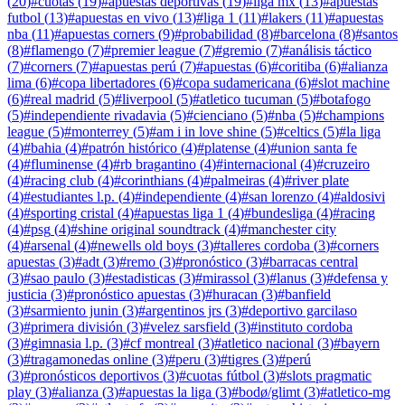
(
20
)
#
cuotas
(
19
)
#
apuestas deportivas
(
19
)
#
liga mx
(
13
)
#
apuestas
futbol
(
13
)
#
apuestas en vivo
(
13
)
#
liga 1
(
11
)
#
lakers
(
11
)
#
apuestas
nba
(
11
)
#
apuestas corners
(
9
)
#
probabilidad
(
8
)
#
barcelona
(
8
)
#
santos
(
8
)
#
flamengo
(
7
)
#
premier league
(
7
)
#
gremio
(
7
)
#
análisis táctico
(
7
)
#
corners
(
7
)
#
apuestas perú
(
7
)
#
apuestas
(
6
)
#
coritiba
(
6
)
#
alianza
lima
(
6
)
#
copa libertadores
(
6
)
#
copa sudamericana
(
6
)
#
slot machine
(
6
)
#
real madrid
(
5
)
#
liverpool
(
5
)
#
atletico tucuman
(
5
)
#
botafogo
(
5
)
#
independiente rivadavia
(
5
)
#
cienciano
(
5
)
#
nba
(
5
)
#
champions
league
(
5
)
#
monterrey
(
5
)
#
am i in love shine
(
5
)
#
celtics
(
5
)
#
la liga
(
4
)
#
bahia
(
4
)
#
patrón histórico
(
4
)
#
platense
(
4
)
#
union santa fe
(
4
)
#
fluminense
(
4
)
#
rb bragantino
(
4
)
#
internacional
(
4
)
#
cruzeiro
(
4
)
#
racing club
(
4
)
#
corinthians
(
4
)
#
palmeiras
(
4
)
#
river plate
(
4
)
#
estudiantes l.p.
(
4
)
#
independiente
(
4
)
#
san lorenzo
(
4
)
#
aldosivi
(
4
)
#
sporting cristal
(
4
)
#
apuestas liga 1
(
4
)
#
bundesliga
(
4
)
#
racing
(
4
)
#
psg
(
4
)
#
shine original soundtrack
(
4
)
#
manchester city
(
4
)
#
arsenal
(
4
)
#
newells old boys
(
3
)
#
talleres cordoba
(
3
)
#
corners
apuestas
(
3
)
#
adt
(
3
)
#
remo
(
3
)
#
pronóstico
(
3
)
#
barracas central
(
3
)
#
sao paulo
(
3
)
#
estadisticas
(
3
)
#
mirassol
(
3
)
#
lanus
(
3
)
#
defensa y
justicia
(
3
)
#
pronóstico apuestas
(
3
)
#
huracan
(
3
)
#
banfield
(
3
)
#
sarmiento junin
(
3
)
#
argentinos jrs
(
3
)
#
deportivo garcilaso
(
3
)
#
primera división
(
3
)
#
velez sarsfield
(
3
)
#
instituto cordoba
(
3
)
#
gimnasia l.p.
(
3
)
#
cf montreal
(
3
)
#
atletico nacional
(
3
)
#
bayern
(
3
)
#
tragamonedas online
(
3
)
#
peru
(
3
)
#
tigres
(
3
)
#
perú
(
3
)
#
pronósticos deportivos
(
3
)
#
cuotas fútbol
(
3
)
#
slots pragmatic
play
(
3
)
#
alianza
(
3
)
#
apuestas la liga
(
3
)
#
bodø/glimt
(
3
)
#
atletico-mg