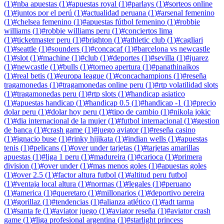
(
1
)
#
nba apuestas
(
1
)
#
apuestas royal
(
1
)
#
parlays
(
1
)
#
sorteos online
(
1
)
#
juntos por el perú
(
1
)
#
actualidad peruana
(
1
)
#
arsenal femenino
(
1
)
#
chelsea femenino
(
1
)
#
apuestas fútbol femenino
(
1
)
#
robbie
williams
(
1
)
#
robbie williams peru
(
1
)
#
conciertos lima
(
1
)
#
ticketmaster peru
(
1
)
#
brighton
(
1
)
#
athletic club
(
1
)
#
cagliari
(
1
)
#
seattle
(
1
)
#
sounders
(
1
)
#
concacaf
(
1
)
#
barcelona vs newcastle
(
1
)
#
slot
(
1
)
#
machine
(
1
)
#
club
(
1
)
#
deportes
(
1
)
#
sevilla
(
1
)
#
juarez
(
1
)
#
newcastle
(
1
)
#
bulls
(
1
)
#
torneo apertura
(
1
)
#
panathinaikos
(
1
)
#
real betis
(
1
)
#
europa league
(
1
)
#
concachampions
(
1
)
#
reseña
tragamonedas
(
1
)
#
tragamonedas online peru
(
1
)
#
rtp volatilidad slots
(
1
)
#
tragamonedas peru
(
1
)
#
rtp slots
(
1
)
#
handicap asiatico
(
1
)
#
apuestas handicap
(
1
)
#
handicap 0.5
(
1
)
#
handicap -1
(
1
)
#
precio
dolar peru
(
1
)
#
dolar hoy peru
(
1
)
#
tipo de cambio
(
1
)
#
nikola jokic
(
1
)
#
dia internacional de la mujer
(
1
)
#
futbol internacional
(
1
)
#
gestion
de banca
(
1
)
#
crash game
(
1
)
#
juego aviator
(
1
)
#
reseña casino
(
1
)
#
ignacio buse
(
1
)
#
rinky hijikata
(
1
)
#
indian wells
(
1
)
#
apuestas
tenis
(
1
)
#
pelicans
(
1
)
#
over under tarjetas
(
1
)
#
tarjetas amarillas
apuestas
(
1
)
#
liga 1 peru
(
1
)
#
madureira
(
1
)
#
carioca
(
1
)
#
primera
division
(
1
)
#
over under
(
1
)
#
mas menos goles
(
1
)
#
apuestas goles
(
1
)
#
over 2.5
(
1
)
#
factor altura futbol
(
1
)
#
altitud peru futbol
(
1
)
#
ventaja local altura
(
1
)
#
normas
(
1
)
#
legales
(
1
)
#
peruano
(
1
)
#
america
(
1
)
#
queretaro
(
1
)
#
millonarios
(
1
)
#
deportivo pereira
(
1
)
#
gorillaz
(
1
)
#
tendencias
(
1
)
#
alianza atlético
(
1
)
#
adt tarma
(
1
)
#
santa fe
(
1
)
#
aviator juego
(
1
)
#
aviator reseña
(
1
)
#
aviator crash
game
(
1
)
#
liga profesional argentina
(
1
)
#
starlight princess