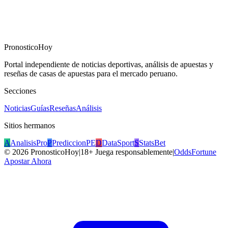
PronosticoHoy
Portal independiente de noticias deportivas, análisis de apuestas y
reseñas de casas de apuestas para el mercado peruano.
Secciones
Noticias
Guías
Reseñas
Análisis
Sitios hermanos
A
AnalisisPro
P
PrediccionPE
D
DataSport
S
StatsBet
©
2026
PronosticoHoy
|
18+ Juega responsablemente
|
OddsFortune
Apostar Ahora