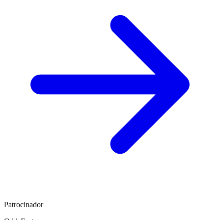
Patrocinador