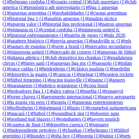
(
1
)
#
belgrano cordoba
(
1
)
#
rosario central
(
1
)
#
club queretaro
(
1
)
#
club
america
(
1
)
#
pronóstico adt universitario
(
1
)
#
liga 1 apuestas
(
1
)
#
apuestas argentina
(
1
)
#
probabilidades
(
1
)
#
cuotas argentinas
(
1
)
#
historial liga 1
(
1
)
#
analisis apuestas
(
1
)
#
analisis táctico
(
1
)
#
apuesta valor
(
1
)
#
historial liga profesional
(
1
)
#
patron apuestas
(
1
)
#
gimnasia m
(
1
)
#
central cordoba
(
1
)
#
minnesota united fc
(
1
)
#
historial enfrentamientos
(
1
)
#
patrón de juego
(
1
)
#
mls 2026
(
1
)
#
apattern histórico
(
1
)
#
previa apuestas
(
1
)
#
nashville sc
(
1
)
#
mls
(
1
)
#
saques de esquina
(
1
)
#
serie a brasil
(
1
)
#
mercados secundarios
(
1
)
#
minnesota united
(
1
)
#
mercado de corners
(
1
)
#
apuestas de fútbol
(
1
)
#
alianza atletico
(
1
)
#
club deportivo los chankas
(
1
)
#
guadalajara
chivas
(
1
)
#
tigres uanl
(
1
)
#
apuestas liga mx
(
1
)
#
sassuolo
(
1
)
#
milan
(
1
)
#
once caldas
(
1
)
#
heidenheim
(
1
)
#
clásico paulista
(
1
)
#
medellin
(
1
)
#
deportivo la guaira
(
1
)
#
caracas
(
1
)
#
melgar
(
1
)
#
houston rockets
(
1
)
#
fútbol femenino
(
1
)
#
racing louisville
(
1
)
#
mainz
(
1
)
#
angers
(
1
)
#
paranaense
(
1
)
#
atletico goianiense
(
1
)
#
copa brasil
(
1
)
#
goleadores liga 1
(
1
)
#
alex valera
(
1
)
#
puebla
(
1
)
#
espanyol
(
1
)
#
jorge chavez
(
1
)
#
aeropuerto internacional
(
1
)
#
nuevo aeropuerto
(
1
)
#
la granja vip peru
(
1
)
#
granja
(
1
)
#
apuestas entretenimiento
(
1
)
#
hoffenheim
(
1
)
#
dortmund
(
1
)
#
lazio
(
1
)
#
conmebol sudamericana
(
1
)
#
macará
(
1
)
#
futbol
(
1
)
#
soundtrack slot
(
1
)
#
phoenix suns
(
1
)
#
portland trail blazers
(
1
)
#
estudiantes
(
1
)
#
bayern munich
(
1
)
#
cuartos de final
(
1
)
#
deportivo cuenca
(
1
)
#
jaguares
(
1
)
#
independiente petrolero
(
1
)
#
chankas
(
1
)
#
belgrano
(
1
)
#
fútbol
argentino
(
1
)
#
thunder
(
1
)
#
nba hoy
(
1
)
#
bogota
(
1
)
#
junior
(
1
)
#
nets