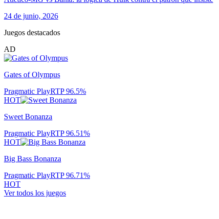
24 de junio, 2026
Juegos destacados
AD
Gates of Olympus
Pragmatic Play
RTP
96.5
%
HOT
Sweet Bonanza
Pragmatic Play
RTP
96.51
%
HOT
Big Bass Bonanza
Pragmatic Play
RTP
96.71
%
HOT
Ver todos los juegos