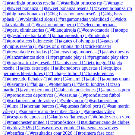
(
1
)
#
starlight princess reseña
(
1
)
#
starlight princess rtp
(
1
)
#
magic
(
1
)
#
sweet bonanza
(
1
)
#
sweet bonanza reseña
(
1
)
#
sweet bonanza rtp
(
1
)
#
big bass bonanza
(
1
)
#
big bass bonanza reseña
(
1
)
#
big bass
splash
(
1
)
#
volatilidad slots
(
1
)
#
tragamonedas volatilidad
(
1
)
#
slots
alta volatilidad
(
1
)
#
casino online peru
(
1
)
#
seleccion peruana
(
1
)
#
peru eliminatorias
(
1
)
#
blanquirroja
(
1
)
#
convocatoria
(
1
)
#
onpe
(
1
)
#
gestión de bankroll
(
1
)
#
championship
(
1
)
#
underdog
(
1
)
#
pronósticos baloncesto
(
1
)
#
gates of olympus
(
1
)
#
gates of
olympus reseña
(
1
)
#
gates of olympus rtp
(
1
)
#
ticketmaster
(
1
)
#
reventa de entradas
(
1
)
#
nuevas tragamonedas
(
1
)
#
slots nuevos
(
1
)
#
lanzamientos slots
(
1
)
#
pragmatic play
(
1
)
#
pragmatic play slots
(
1
)
#
pragmatic play reseña
(
1
)
#
slots peru
(
1
)
#
jetx juego
(
1
)
#
jetx
reseña
(
1
)
#
jetx estrategia
(
1
)
#
libertadores apuestas
(
1
)
#
equipos
peruanos libertadores
(
1
)
#
fichajes futbol
(
1
)
#
transferencias
(
1
)
#
mercado fichajes
(
1
)
#
inter
(
1
)
#
miami
(
1
)
#
lafc
(
1
)
#
pumas unam
(
1
)
#
levante
(
1
)
#
laliga
(
1
)
#
tottenham
(
1
)
#
derbi londres
(
1
)
#
san
martin
(
1
)
#
voley peruano
(
1
)
#
tabla de posiciones
(
1
)
#
apuestas peru
(
1
)
#
pronosticos deportivos
(
1
)
#
osasuna
(
1
)
#
pronósticos fútbol
(
1
)
#
sudamericano de voley
(
1
)
#
voley peru
(
1
)
#
sudamericano
(
1
)
#
lima
(
1
)
#
hernán barcos
(
1
)
#
apuestas fútbol perú
(
1
)
#
san martín
vóley
(
1
)
#
sudamericano de clubes 2026
(
1
)
#
apuestas vóley
(
1
)
#
sesgos de apuesta
(
1
)
#
lanús vs flamengo
(
1
)
#
dónde ver en vivo
(
1
)
#
manchester united
(
1
)
#
pronósticos
(
1
)
#
sudamericano de clubes
(
1
)
#
vóley 2026
(
1
)
#
osasco vs olympic
(
1
)
#
arsenal vs wolves
(
1
)
#
benfica
(
1
)
#
resultados coar 2026
(
1
)
#
primera fase coar