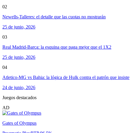
02
Newells-Talleres: el detalle que las cuotas no mostrarán
25 de junio, 2026
03
Real Madrid-Barça: la esquina que paga mejor que el 1X2
25 de junio, 2026
04
Atletico-MG vs Bahia: la lógica de Hulk contra el patrón que insiste
24 de junio, 2026
Juegos destacados
AD
Gates of Olympus