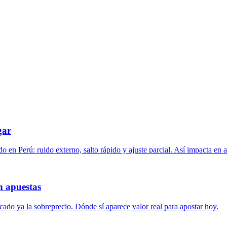
gar
o en Perú: ruido externo, salto rápido y ajuste parcial. Así impacta en 
n apuestas
cado ya la sobreprecio. Dónde sí aparece valor real para apostar hoy.