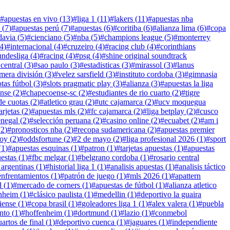
#
apuestas en vivo
(
13
)
#
liga 1
(
11
)
#
lakers
(
11
)
#
apuestas nba
(
7
)
#
apuestas perú
(
7
)
#
apuestas
(
6
)
#
coritiba
(
6
)
#
alianza lima
(
6
)
#
copa
davia
(
5
)
#
cienciano
(
5
)
#
nba
(
5
)
#
champions league
(
5
)
#
monterrey
4
)
#
internacional
(
4
)
#
cruzeiro
(
4
)
#
racing club
(
4
)
#
corinthians
undesliga
(
4
)
#
racing
(
4
)
#
psg
(
4
)
#
shine original soundtrack
 central
(
3
)
#
sao paulo
(
3
)
#
estadisticas
(
3
)
#
mirassol
(
3
)
#
lanus
imera división
(
3
)
#
velez sarsfield
(
3
)
#
instituto cordoba
(
3
)
#
gimnasia
tas fútbol
(
3
)
#
slots pragmatic play
(
3
)
#
alianza
(
3
)
#
apuestas la liga
ense
(
2
)
#
chapecoense-sc
(
2
)
#
estudiantes de rio cuarto
(
2
)
#
tigre
de cuotas
(
2
)
#
atletico grau
(
2
)
#
utc cajamarca
(
2
)
#
ucv moquegua
arjetas
(
2
)
#
apuestas mls
(
2
)
#
fc cajamarca
(
2
)
#
liga betplay
(
2
)
#
cusco
enegal
(
2
)
#
selección peruana
(
2
)
#
casino online
(
2
)
#
ecuabet
(
2
)
#
am i
(
2
)
#
pronosticos nba
(
2
)
#
recopa sudamericana
(
2
)
#
apuestas premier
hoy
(
2
)
#
oddsfortune
(
2
)
#
2 de mayo
(
2
)
#
liga profesional 2026
(
1
)
#
sport
(
1
)
#
apuestas esquinas
(
1
)
#
patron
(
1
)
#
tarjetas apuestas
(
1
)
#
apuestas
estas
(
1
)
#
fbc melgar
(
1
)
#
belgrano cordoba
(
1
)
#
rosario central
 argentinas
(
1
)
#
historial liga 1
(
1
)
#
analisis apuestas
(
1
)
#
analisis táctico
 enfrentamientos
(
1
)
#
patrón de juego
(
1
)
#
mls 2026
(
1
)
#
apattern
d
(
1
)
#
mercado de corners
(
1
)
#
apuestas de fútbol
(
1
)
#
alianza atletico
nheim
(
1
)
#
clásico paulista
(
1
)
#
medellin
(
1
)
#
deportivo la guaira
niense
(
1
)
#
copa brasil
(
1
)
#
goleadores liga 1
(
1
)
#
alex valera
(
1
)
#
puebla
nto
(
1
)
#
hoffenheim
(
1
)
#
dortmund
(
1
)
#
lazio
(
1
)
#
conmebol
uartos de final
(
1
)
#
deportivo cuenca
(
1
)
#
jaguares
(
1
)
#
independiente