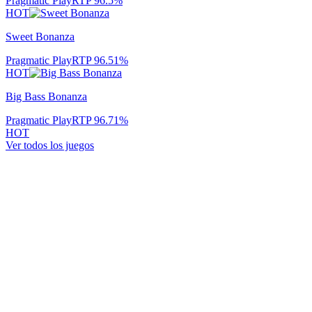
Pragmatic Play
RTP
96.5
%
HOT
Sweet Bonanza
Pragmatic Play
RTP
96.51
%
HOT
Big Bass Bonanza
Pragmatic Play
RTP
96.71
%
HOT
Ver todos los juegos