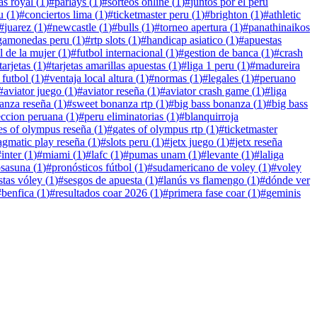
as royal
(
1
)
#
parlays
(
1
)
#
sorteos online
(
1
)
#
juntos por el perú
u
(
1
)
#
conciertos lima
(
1
)
#
ticketmaster peru
(
1
)
#
brighton
(
1
)
#
athletic
#
juarez
(
1
)
#
newcastle
(
1
)
#
bulls
(
1
)
#
torneo apertura
(
1
)
#
panathinaikos
gamonedas peru
(
1
)
#
rtp slots
(
1
)
#
handicap asiatico
(
1
)
#
apuestas
l de la mujer
(
1
)
#
futbol internacional
(
1
)
#
gestion de banca
(
1
)
#
crash
tarjetas
(
1
)
#
tarjetas amarillas apuestas
(
1
)
#
liga 1 peru
(
1
)
#
madureira
 futbol
(
1
)
#
ventaja local altura
(
1
)
#
normas
(
1
)
#
legales
(
1
)
#
peruano
#
aviator juego
(
1
)
#
aviator reseña
(
1
)
#
aviator crash game
(
1
)
#
liga
anza reseña
(
1
)
#
sweet bonanza rtp
(
1
)
#
big bass bonanza
(
1
)
#
big bass
eccion peruana
(
1
)
#
peru eliminatorias
(
1
)
#
blanquirroja
es of olympus reseña
(
1
)
#
gates of olympus rtp
(
1
)
#
ticketmaster
agmatic play reseña
(
1
)
#
slots peru
(
1
)
#
jetx juego
(
1
)
#
jetx reseña
#
inter
(
1
)
#
miami
(
1
)
#
lafc
(
1
)
#
pumas unam
(
1
)
#
levante
(
1
)
#
laliga
osasuna
(
1
)
#
pronósticos fútbol
(
1
)
#
sudamericano de voley
(
1
)
#
voley
stas vóley
(
1
)
#
sesgos de apuesta
(
1
)
#
lanús vs flamengo
(
1
)
#
dónde ver
#
benfica
(
1
)
#
resultados coar 2026
(
1
)
#
primera fase coar
(
1
)
#
geminis