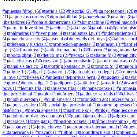
#
apuestas fútbol
(
66
)
#
serie a
(
22
)
#
historial
(
21
)
#
liga profesional
(
20
)
(
11
)
#
apuestas corners
(
9
)
#
probabilidad
(
8
)
#
barcelona
(
8
)
#
santos
(
8
)
#
libertadores
(
6
)
#
copa sudamericana
(
6
)
#
slot machine
(
6
)
#
real madrid
(
5
)
#
am i in love shine
(
5
)
#
celtics
(
5
)
#
la liga
(
4
)
#
bahia
(
4
)
#
patrón hist
(
4
)
#
palmeiras
(
4
)
#
river plate
(
4
)
#
estudiantes l.p.
(
4
)
#
independiente
(
4
(
4
)
#
manchester city
(
4
)
#
arsenal
(
4
)
#
newells old boys
(
3
)
#
talleres cor
(
3
)
#
defensa y justicia
(
3
)
#
pronóstico apuestas
(
3
)
#
huracan
(
3
)
#
banfie
l.p.
(
3
)
#
cf montreal
(
3
)
#
atletico nacional
(
3
)
#
bayern
(
3
)
#
tragamonedas
(
3
)
#
bodø/glimt
(
3
)
#
atletico-mg
(
2
)
#
necaxa
(
2
)
#
atlante fc
(
2
)
#
man city
(
2
)
#
estadísticas
(
2
)
#
cruz azul
(
2
)
#
universitario
(
2
)
#
sport huancayo
(
2
)
(
2
)
#
analisis tactico
(
2
)
#
sporting kansas city
(
2
)
#
toronto fc
(
2
)
#
major l
(
2
)
#
ligue 1
(
2
)
#
liga f
(
2
)
#
napoli
(
2
)
#
juan pablo ii college
(
2
)
#
comerci
in love
(
2
)
#
chelsea
(
2
)
#
apuestas deportivas peru
(
2
)
#
nuggets
(
2
)
#
avia
league
(
2
)
#
cuotas liga 1
(
2
)
#
clippers
(
2
)
#
atletico
(
2
)
#
madrid
(
2
)
#
warr
boys
(
1
)
#
lectura fría
(
1
)
#
apuestas frías
(
1
)
#
chapecoense
(
1
)
#
gimnasia 
liga profesional
(
1
)
#
valor
(
1
)
#
córners
(
1
)
#
atlético san luis
(
1
)
#
chivas
(
(
1
)
#
club queretaro
(
1
)
#
club america
(
1
)
#
pronóstico adt universitario
(
(
1
)
#
apuesta valor
(
1
)
#
historial liga profesional
(
1
)
#
patron apuestas
(
1
)
histórico
(
1
)
#
previa apuestas
(
1
)
#
nashville sc
(
1
)
#
mls
(
1
)
#
saques de e
(
1
)
#
club deportivo los chankas
(
1
)
#
guadalajara chivas
(
1
)
#
tigres uanl
(
1
)
#
caracas
(
1
)
#
melgar
(
1
)
#
houston rockets
(
1
)
#
fútbol femenino
(
1
)
#
r
(
1
)
#
espanyol
(
1
)
#
jorge chavez
(
1
)
#
aeropuerto internacional
(
1
)
#
nuevo
sudamericana
(
1
)
#
macará
(
1
)
#
futbol
(
1
)
#
soundtrack slot
(
1
)
#
phoenix 