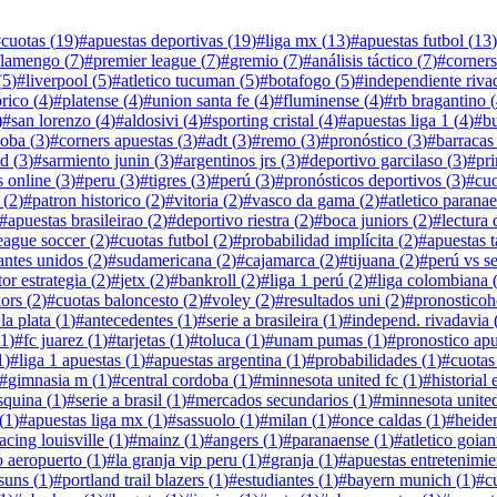
#
cuotas
(
19
)
#
apuestas deportivas
(
19
)
#
liga mx
(
13
)
#
apuestas futbol
(
13
)
flamengo
(
7
)
#
premier league
(
7
)
#
gremio
(
7
)
#
análisis táctico
(
7
)
#
corners
(
5
)
#
liverpool
(
5
)
#
atletico tucuman
(
5
)
#
botafogo
(
5
)
#
independiente riva
órico
(
4
)
#
platense
(
4
)
#
union santa fe
(
4
)
#
fluminense
(
4
)
#
rb bragantino
(
)
#
san lorenzo
(
4
)
#
aldosivi
(
4
)
#
sporting cristal
(
4
)
#
apuestas liga 1
(
4
)
#
b
doba
(
3
)
#
corners apuestas
(
3
)
#
adt
(
3
)
#
remo
(
3
)
#
pronóstico
(
3
)
#
barracas
ld
(
3
)
#
sarmiento junin
(
3
)
#
argentinos jrs
(
3
)
#
deportivo garcilaso
(
3
)
#
pr
 online
(
3
)
#
peru
(
3
)
#
tigres
(
3
)
#
perú
(
3
)
#
pronósticos deportivos
(
3
)
#
cuo
(
2
)
#
patron historico
(
2
)
#
vitoria
(
2
)
#
vasco da gama
(
2
)
#
atletico parana
#
apuestas brasileirao
(
2
)
#
deportivo riestra
(
2
)
#
boca juniors
(
2
)
#
lectura 
eague soccer
(
2
)
#
cuotas futbol
(
2
)
#
probabilidad implícita
(
2
)
#
apuestas t
antes unidos
(
2
)
#
sudamericana
(
2
)
#
cajamarca
(
2
)
#
tijuana
(
2
)
#
perú vs s
tor estrategia
(
2
)
#
jetx
(
2
)
#
bankroll
(
2
)
#
liga 1 perú
(
2
)
#
liga colombiana
iors
(
2
)
#
cuotas baloncesto
(
2
)
#
voley
(
2
)
#
resultados uni
(
2
)
#
pronostico
la plata
(
1
)
#
antecedentes
(
1
)
#
serie a brasileira
(
1
)
#
independ. rivadavia
1
)
#
fc juarez
(
1
)
#
tarjetas
(
1
)
#
toluca
(
1
)
#
unam pumas
(
1
)
#
pronostico apu
1
)
#
liga 1 apuestas
(
1
)
#
apuestas argentina
(
1
)
#
probabilidades
(
1
)
#
cuotas
#
gimnasia m
(
1
)
#
central cordoba
(
1
)
#
minnesota united fc
(
1
)
#
historial
squina
(
1
)
#
serie a brasil
(
1
)
#
mercados secundarios
(
1
)
#
minnesota unite
(
1
)
#
apuestas liga mx
(
1
)
#
sassuolo
(
1
)
#
milan
(
1
)
#
once caldas
(
1
)
#
heide
acing louisville
(
1
)
#
mainz
(
1
)
#
angers
(
1
)
#
paranaense
(
1
)
#
atletico goia
 aeropuerto
(
1
)
#
la granja vip peru
(
1
)
#
granja
(
1
)
#
apuestas entretenimie
suns
(
1
)
#
portland trail blazers
(
1
)
#
estudiantes
(
1
)
#
bayern munich
(
1
)
#
c