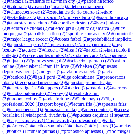
(
2
)
#
necaxa
(
2
)
#
atlante fc
(
2
)
#
man city
(
2
)
#
patron historico
(
2
)
#
vitoria
(
2
)
#
vasco da gama
(
2
)
#
atletico paranaense
(
2
)
#
chapecoense-sc
(
2
)
#
estudiantes de rio cuarto
(
2
)
#
tigre
(
2
)
#
estadísticas
(
2
)
#
cruz azul
(
2
)
#
universitario
(
2
)
#
sport huancayo
(
2
)
#
apuestas brasileirao
(
2
)
#
deportivo riestra
(
2
)
#
boca juniors
(
2
)
#
lectura de cuotas
(
2
)
#
atletico grau
(
2
)
#
utc cajamarca
(
2
)
#
ucv
moquegua
(
2
)
#
analisis tactico
(
2
)
#
sporting kansas city
(
2
)
#
toronto fc
(
2
)
#
major league soccer
(
2
)
#
cuotas futbol
(
2
)
#
probabilidad implícita
(
2
)
#
apuestas tarjetas
(
2
)
#
apuestas mls
(
2
)
#
fc cajamarca
(
2
)
#
liga
betplay
(
2
)
#
cusco
(
2
)
#
ligue 1
(
2
)
#
liga f
(
2
)
#
napoli
(
2
)
#
juan pablo ii
college
(
2
)
#
comerciantes unidos
(
2
)
#
sudamericana
(
2
)
#
cajamarca
(
2
)
#
tijuana
(
2
)
#
perú vs senegal
(
2
)
#
selección peruana
(
2
)
#
casino
online
(
2
)
#
ecuabet
(
2
)
#
am i in love
(
2
)
#
chelsea
(
2
)
#
apuestas
deportivas peru
(
2
)
#
nuggets
(
2
)
#
aviator estrategia
(
2
)
#
jetx
(
2
)
#
bankroll
(
2
)
#
liga 1 perú
(
2
)
#
liga colombiana
(
2
)
#
pronosticos
nba
(
2
)
#
recopa sudamericana
(
2
)
#
apuestas premier league
(
2
)
#
cuotas liga 1
(
2
)
#
clippers
(
2
)
#
atletico
(
2
)
#
madrid
(
2
)
#
warriors
(
2
)
#
cuotas baloncesto
(
2
)
#
voley
(
2
)
#
resultados uni
(
2
)
#
pronosticohoy
(
2
)
#
oddsfortune
(
2
)
#
2 de mayo
(
2
)
#
liga
profesional 2026
(
1
)
#
sport boys
(
1
)
#
lectura fría
(
1
)
#
apuestas frías
(
1
)
#
chapecoense
(
1
)
#
gimnasia la plata
(
1
)
#
antecedentes
(
1
)
#
serie a
brasileira
(
1
)
#
independ. rivadavia
(
1
)
#
apuestas esquinas
(
1
)
#
patron
(
1
)
#
tarjetas apuestas
(
1
)
#
apuestas liga profesional
(
1
)
#
valor
(
1
)
#
córners
(
1
)
#
atlético san luis
(
1
)
#
chivas
(
1
)
#
fc juarez
(
1
)
#
tarjetas
(
1
)
#
toluca
(
1
)
#
unam pumas
(
1
)
#
pronostico apuestas
(
1
)
#
fbc melgar