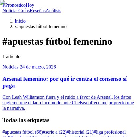
P
PronosticoHoy
Noticias
Guías
Reseñas
Análisis
Inicio
›
#apuestas fútbol femenino
#
apuestas fútbol femenino
1
artículo
Noticias
·
24 de marzo, 2026
Arsenal femenino: por qué ir contra el consenso sí
paga
Con Leah Williamson fuera y el ruido a favor de Arsenal, los datos
sugieren que el lado incómodo ante Chelsea ofrece mejor precio que
la narrativa.
Todas las etiquetas
#
apuestas fútbol
(
66
)
#
serie a
(
22
)
#
historial
(
21
)
#
liga profesional