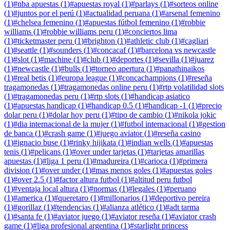
(
1
)
#
nba apuestas
(
1
)
#
apuestas royal
(
1
)
#
parlays
(
1
)
#
sorteos online
(
1
)
#
juntos por el perú
(
1
)
#
actualidad peruana
(
1
)
#
arsenal femenino
(
1
)
#
chelsea femenino
(
1
)
#
apuestas fútbol femenino
(
1
)
#
robbie
williams
(
1
)
#
robbie williams peru
(
1
)
#
conciertos lima
(
1
)
#
ticketmaster peru
(
1
)
#
brighton
(
1
)
#
athletic club
(
1
)
#
cagliari
(
1
)
#
seattle
(
1
)
#
sounders
(
1
)
#
concacaf
(
1
)
#
barcelona vs newcastle
(
1
)
#
slot
(
1
)
#
machine
(
1
)
#
club
(
1
)
#
deportes
(
1
)
#
sevilla
(
1
)
#
juarez
(
1
)
#
newcastle
(
1
)
#
bulls
(
1
)
#
torneo apertura
(
1
)
#
panathinaikos
(
1
)
#
real betis
(
1
)
#
europa league
(
1
)
#
concachampions
(
1
)
#
reseña
tragamonedas
(
1
)
#
tragamonedas online peru
(
1
)
#
rtp volatilidad slots
(
1
)
#
tragamonedas peru
(
1
)
#
rtp slots
(
1
)
#
handicap asiatico
(
1
)
#
apuestas handicap
(
1
)
#
handicap 0.5
(
1
)
#
handicap -1
(
1
)
#
precio
dolar peru
(
1
)
#
dolar hoy peru
(
1
)
#
tipo de cambio
(
1
)
#
nikola jokic
(
1
)
#
dia internacional de la mujer
(
1
)
#
futbol internacional
(
1
)
#
gestion
de banca
(
1
)
#
crash game
(
1
)
#
juego aviator
(
1
)
#
reseña casino
(
1
)
#
ignacio buse
(
1
)
#
rinky hijikata
(
1
)
#
indian wells
(
1
)
#
apuestas
tenis
(
1
)
#
pelicans
(
1
)
#
over under tarjetas
(
1
)
#
tarjetas amarillas
apuestas
(
1
)
#
liga 1 peru
(
1
)
#
madureira
(
1
)
#
carioca
(
1
)
#
primera
division
(
1
)
#
over under
(
1
)
#
mas menos goles
(
1
)
#
apuestas goles
(
1
)
#
over 2.5
(
1
)
#
factor altura futbol
(
1
)
#
altitud peru futbol
(
1
)
#
ventaja local altura
(
1
)
#
normas
(
1
)
#
legales
(
1
)
#
peruano
(
1
)
#
america
(
1
)
#
queretaro
(
1
)
#
millonarios
(
1
)
#
deportivo pereira
(
1
)
#
gorillaz
(
1
)
#
tendencias
(
1
)
#
alianza atlético
(
1
)
#
adt tarma
(
1
)
#
santa fe
(
1
)
#
aviator juego
(
1
)
#
aviator reseña
(
1
)
#
aviator crash
game
(
1
)
#
liga profesional argentina
(
1
)
#
starlight princess