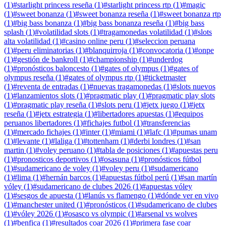
(
1
)
#
starlight princess reseña
(
1
)
#
starlight princess rtp
(
1
)
#
magic
(
1
)
#
sweet bonanza
(
1
)
#
sweet bonanza reseña
(
1
)
#
sweet bonanza rtp
(
1
)
#
big bass bonanza
(
1
)
#
big bass bonanza reseña
(
1
)
#
big bass
splash
(
1
)
#
volatilidad slots
(
1
)
#
tragamonedas volatilidad
(
1
)
#
slots
alta volatilidad
(
1
)
#
casino online peru
(
1
)
#
seleccion peruana
(
1
)
#
peru eliminatorias
(
1
)
#
blanquirroja
(
1
)
#
convocatoria
(
1
)
#
onpe
(
1
)
#
gestión de bankroll
(
1
)
#
championship
(
1
)
#
underdog
(
1
)
#
pronósticos baloncesto
(
1
)
#
gates of olympus
(
1
)
#
gates of
olympus reseña
(
1
)
#
gates of olympus rtp
(
1
)
#
ticketmaster
(
1
)
#
reventa de entradas
(
1
)
#
nuevas tragamonedas
(
1
)
#
slots nuevos
(
1
)
#
lanzamientos slots
(
1
)
#
pragmatic play
(
1
)
#
pragmatic play slots
(
1
)
#
pragmatic play reseña
(
1
)
#
slots peru
(
1
)
#
jetx juego
(
1
)
#
jetx
reseña
(
1
)
#
jetx estrategia
(
1
)
#
libertadores apuestas
(
1
)
#
equipos
peruanos libertadores
(
1
)
#
fichajes futbol
(
1
)
#
transferencias
(
1
)
#
mercado fichajes
(
1
)
#
inter
(
1
)
#
miami
(
1
)
#
lafc
(
1
)
#
pumas unam
(
1
)
#
levante
(
1
)
#
laliga
(
1
)
#
tottenham
(
1
)
#
derbi londres
(
1
)
#
san
martin
(
1
)
#
voley peruano
(
1
)
#
tabla de posiciones
(
1
)
#
apuestas peru
(
1
)
#
pronosticos deportivos
(
1
)
#
osasuna
(
1
)
#
pronósticos fútbol
(
1
)
#
sudamericano de voley
(
1
)
#
voley peru
(
1
)
#
sudamericano
(
1
)
#
lima
(
1
)
#
hernán barcos
(
1
)
#
apuestas fútbol perú
(
1
)
#
san martín
vóley
(
1
)
#
sudamericano de clubes 2026
(
1
)
#
apuestas vóley
(
1
)
#
sesgos de apuesta
(
1
)
#
lanús vs flamengo
(
1
)
#
dónde ver en vivo
(
1
)
#
manchester united
(
1
)
#
pronósticos
(
1
)
#
sudamericano de clubes
(
1
)
#
vóley 2026
(
1
)
#
osasco vs olympic
(
1
)
#
arsenal vs wolves
(
1
)
#
benfica
(
1
)
#
resultados coar 2026
(
1
)
#
primera fase coar