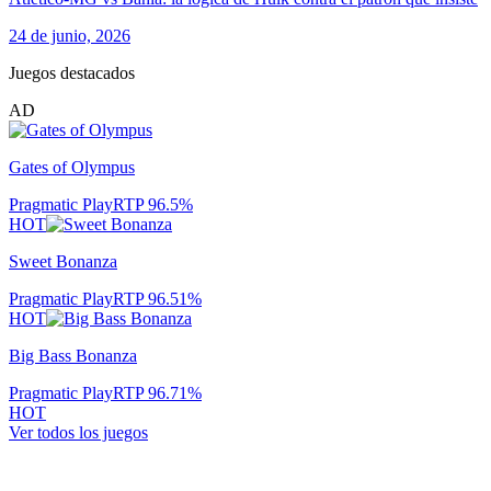
24 de junio, 2026
Juegos destacados
AD
Gates of Olympus
Pragmatic Play
RTP
96.5
%
HOT
Sweet Bonanza
Pragmatic Play
RTP
96.51
%
HOT
Big Bass Bonanza
Pragmatic Play
RTP
96.71
%
HOT
Ver todos los juegos