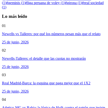
(
1
)
#
geminis
(
1
)
#
liga peruana de voley
(
1
)
#
girona
(
1
)
#
real sociedad
(
1
)
Lo más leído
01
Newells vs Talleres: por qué los números pesan más que el relato
25 de junio, 2026
02
Newells-Talleres: el detalle que las cuotas no mostrarán
25 de junio, 2026
03
Real Madrid-Barça: la esquina que paga mejor que el 1X2
25 de junio, 2026
04
Atletico-MG vs Bahia: la lógica de Hulk contra el patrón que insiste