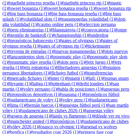
(
1
)
#
starlight princess reseña
(
1
)
#
starlight princess rtp
(
1
)
#
magic
(
1
)
#
sweet bonanza
(
1
)
#
sweet bonanza reseña
(
1
)
#
sweet bonanza rtp
(
1
)
#
big bass bonanza
(
1
)
#
big bass bonanza reseña
(
1
)
#
big bass
splash
(
1
)
#
volatilidad slots
(
1
)
#
tragamonedas volatilidad
(
1
)
#
slots
alta volatilidad
(
1
)
#
casino online peru
(
1
)
#
seleccion peruana
(
1
)
#
peru eliminatorias
(
1
)
#
blanquirroja
(
1
)
#
convocatoria
(
1
)
#
onpe
(
1
)
#
gestión de bankroll
(
1
)
#
championship
(
1
)
#
underdog
(
1
)
#
pronósticos baloncesto
(
1
)
#
gates of olympus
(
1
)
#
gates of
olympus reseña
(
1
)
#
gates of olympus rtp
(
1
)
#
ticketmaster
(
1
)
#
reventa de entradas
(
1
)
#
nuevas tragamonedas
(
1
)
#
slots nuevos
(
1
)
#
lanzamientos slots
(
1
)
#
pragmatic play
(
1
)
#
pragmatic play slots
(
1
)
#
pragmatic play reseña
(
1
)
#
slots peru
(
1
)
#
jetx juego
(
1
)
#
jetx
reseña
(
1
)
#
jetx estrategia
(
1
)
#
libertadores apuestas
(
1
)
#
equipos
peruanos libertadores
(
1
)
#
fichajes futbol
(
1
)
#
transferencias
(
1
)
#
mercado fichajes
(
1
)
#
inter
(
1
)
#
miami
(
1
)
#
lafc
(
1
)
#
pumas unam
(
1
)
#
levante
(
1
)
#
laliga
(
1
)
#
tottenham
(
1
)
#
derbi londres
(
1
)
#
san
martin
(
1
)
#
voley peruano
(
1
)
#
tabla de posiciones
(
1
)
#
apuestas peru
(
1
)
#
pronosticos deportivos
(
1
)
#
osasuna
(
1
)
#
pronósticos fútbol
(
1
)
#
sudamericano de voley
(
1
)
#
voley peru
(
1
)
#
sudamericano
(
1
)
#
lima
(
1
)
#
hernán barcos
(
1
)
#
apuestas fútbol perú
(
1
)
#
san martín
vóley
(
1
)
#
sudamericano de clubes 2026
(
1
)
#
apuestas vóley
(
1
)
#
sesgos de apuesta
(
1
)
#
lanús vs flamengo
(
1
)
#
dónde ver en vivo
(
1
)
#
manchester united
(
1
)
#
pronósticos
(
1
)
#
sudamericano de clubes
(
1
)
#
vóley 2026
(
1
)
#
osasco vs olympic
(
1
)
#
arsenal vs wolves
(
1
)
#
benfica
(
1
)
#
resultados coar 2026
(
1
)
#
primera fase coar