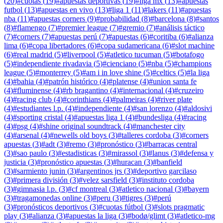
(
20
)
#
cuotas
(
19
)
#
apuestas deportivas
(
19
)
#
liga mx
(
13
)
#
apuestas
futbol
(
13
)
#
apuestas en vivo
(
13
)
#
liga 1
(
11
)
#
lakers
(
11
)
#
apuestas
nba
(
11
)
#
apuestas corners
(
9
)
#
probabilidad
(
8
)
#
barcelona
(
8
)
#
santos
(
8
)
#
flamengo
(
7
)
#
premier league
(
7
)
#
gremio
(
7
)
#
análisis táctico
(
7
)
#
corners
(
7
)
#
apuestas perú
(
7
)
#
apuestas
(
6
)
#
coritiba
(
6
)
#
alianza
lima
(
6
)
#
copa libertadores
(
6
)
#
copa sudamericana
(
6
)
#
slot machine
(
6
)
#
real madrid
(
5
)
#
liverpool
(
5
)
#
atletico tucuman
(
5
)
#
botafogo
(
5
)
#
independiente rivadavia
(
5
)
#
cienciano
(
5
)
#
nba
(
5
)
#
champions
league
(
5
)
#
monterrey
(
5
)
#
am i in love shine
(
5
)
#
celtics
(
5
)
#
la liga
(
4
)
#
bahia
(
4
)
#
patrón histórico
(
4
)
#
platense
(
4
)
#
union santa fe
(
4
)
#
fluminense
(
4
)
#
rb bragantino
(
4
)
#
internacional
(
4
)
#
cruzeiro
(
4
)
#
racing club
(
4
)
#
corinthians
(
4
)
#
palmeiras
(
4
)
#
river plate
(
4
)
#
estudiantes l.p.
(
4
)
#
independiente
(
4
)
#
san lorenzo
(
4
)
#
aldosivi
(
4
)
#
sporting cristal
(
4
)
#
apuestas liga 1
(
4
)
#
bundesliga
(
4
)
#
racing
(
4
)
#
psg
(
4
)
#
shine original soundtrack
(
4
)
#
manchester city
(
4
)
#
arsenal
(
4
)
#
newells old boys
(
3
)
#
talleres cordoba
(
3
)
#
corners
apuestas
(
3
)
#
adt
(
3
)
#
remo
(
3
)
#
pronóstico
(
3
)
#
barracas central
(
3
)
#
sao paulo
(
3
)
#
estadisticas
(
3
)
#
mirassol
(
3
)
#
lanus
(
3
)
#
defensa y
justicia
(
3
)
#
pronóstico apuestas
(
3
)
#
huracan
(
3
)
#
banfield
(
3
)
#
sarmiento junin
(
3
)
#
argentinos jrs
(
3
)
#
deportivo garcilaso
(
3
)
#
primera división
(
3
)
#
velez sarsfield
(
3
)
#
instituto cordoba
(
3
)
#
gimnasia l.p.
(
3
)
#
cf montreal
(
3
)
#
atletico nacional
(
3
)
#
bayern
(
3
)
#
tragamonedas online
(
3
)
#
peru
(
3
)
#
tigres
(
3
)
#
perú
(
3
)
#
pronósticos deportivos
(
3
)
#
cuotas fútbol
(
3
)
#
slots pragmatic
play
(
3
)
#
alianza
(
3
)
#
apuestas la liga
(
3
)
#
bodø/glimt
(
3
)
#
atletico-mg