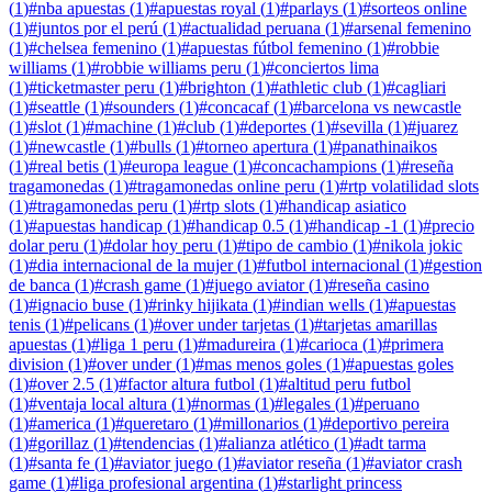
(
1
)
#
nba apuestas
(
1
)
#
apuestas royal
(
1
)
#
parlays
(
1
)
#
sorteos online
(
1
)
#
juntos por el perú
(
1
)
#
actualidad peruana
(
1
)
#
arsenal femenino
(
1
)
#
chelsea femenino
(
1
)
#
apuestas fútbol femenino
(
1
)
#
robbie
williams
(
1
)
#
robbie williams peru
(
1
)
#
conciertos lima
(
1
)
#
ticketmaster peru
(
1
)
#
brighton
(
1
)
#
athletic club
(
1
)
#
cagliari
(
1
)
#
seattle
(
1
)
#
sounders
(
1
)
#
concacaf
(
1
)
#
barcelona vs newcastle
(
1
)
#
slot
(
1
)
#
machine
(
1
)
#
club
(
1
)
#
deportes
(
1
)
#
sevilla
(
1
)
#
juarez
(
1
)
#
newcastle
(
1
)
#
bulls
(
1
)
#
torneo apertura
(
1
)
#
panathinaikos
(
1
)
#
real betis
(
1
)
#
europa league
(
1
)
#
concachampions
(
1
)
#
reseña
tragamonedas
(
1
)
#
tragamonedas online peru
(
1
)
#
rtp volatilidad slots
(
1
)
#
tragamonedas peru
(
1
)
#
rtp slots
(
1
)
#
handicap asiatico
(
1
)
#
apuestas handicap
(
1
)
#
handicap 0.5
(
1
)
#
handicap -1
(
1
)
#
precio
dolar peru
(
1
)
#
dolar hoy peru
(
1
)
#
tipo de cambio
(
1
)
#
nikola jokic
(
1
)
#
dia internacional de la mujer
(
1
)
#
futbol internacional
(
1
)
#
gestion
de banca
(
1
)
#
crash game
(
1
)
#
juego aviator
(
1
)
#
reseña casino
(
1
)
#
ignacio buse
(
1
)
#
rinky hijikata
(
1
)
#
indian wells
(
1
)
#
apuestas
tenis
(
1
)
#
pelicans
(
1
)
#
over under tarjetas
(
1
)
#
tarjetas amarillas
apuestas
(
1
)
#
liga 1 peru
(
1
)
#
madureira
(
1
)
#
carioca
(
1
)
#
primera
division
(
1
)
#
over under
(
1
)
#
mas menos goles
(
1
)
#
apuestas goles
(
1
)
#
over 2.5
(
1
)
#
factor altura futbol
(
1
)
#
altitud peru futbol
(
1
)
#
ventaja local altura
(
1
)
#
normas
(
1
)
#
legales
(
1
)
#
peruano
(
1
)
#
america
(
1
)
#
queretaro
(
1
)
#
millonarios
(
1
)
#
deportivo pereira
(
1
)
#
gorillaz
(
1
)
#
tendencias
(
1
)
#
alianza atlético
(
1
)
#
adt tarma
(
1
)
#
santa fe
(
1
)
#
aviator juego
(
1
)
#
aviator reseña
(
1
)
#
aviator crash
game
(
1
)
#
liga profesional argentina
(
1
)
#
starlight princess