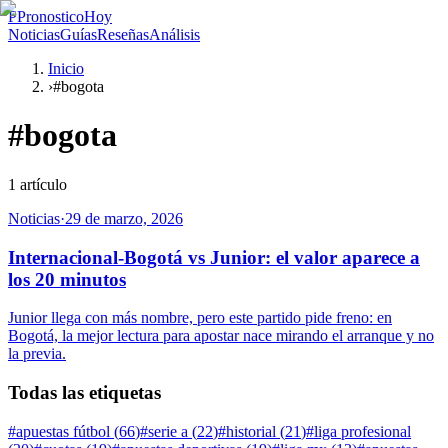
P
PronosticoHoy
Noticias
Guías
Reseñas
Análisis
Inicio
›
#bogota
#
bogota
1
artículo
Noticias
·
29 de marzo, 2026
Internacional-Bogotá vs Junior: el valor aparece a
los 20 minutos
Junior llega con más nombre, pero este partido pide freno: en
Bogotá, la mejor lectura para apostar nace mirando el arranque y no
la previa.
Todas las etiquetas
#
apuestas fútbol
(
66
)
#
serie a
(
22
)
#
historial
(
21
)
#
liga profesional