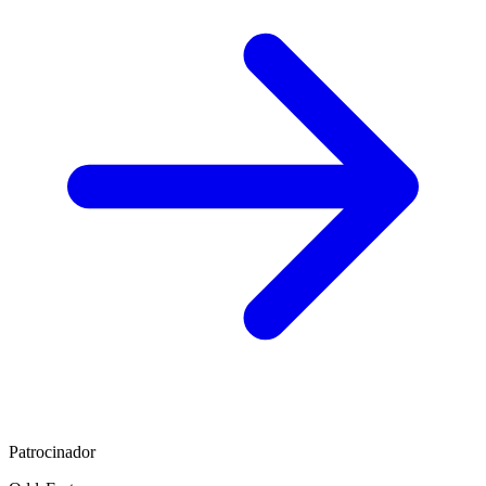
Patrocinador