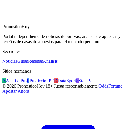
PronosticoHoy
Portal independiente de noticias deportivas, análisis de apuestas y
reseñas de casas de apuestas para el mercado peruano.
Secciones
Noticias
Guías
Reseñas
Análisis
Sitios hermanos
A
AnalisisPro
P
PrediccionPE
D
DataSport
S
StatsBet
©
2026
PronosticoHoy
|
18+ Juega responsablemente
|
OddsFortune
Apostar Ahora