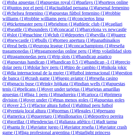
(
1
)
#
nba apuestas
(
1
)
#
apuestas royal
(
1
)
#
parlays
(
1
)
#
sorteos online
(
1
)
#
juntos por el perú
(
1
)
#
actualidad peruana
(
1
)
#
arsenal femenino
(
1
)
#
chelsea femenino
(
1
)
#
apuestas fútbol femenino
(
1
)
#
robbie
williams
(
1
)
#
robbie williams peru
(
1
)
#
conciertos lima
(
1
)
#
ticketmaster peru
(
1
)
#
brighton
(
1
)
#
athletic club
(
1
)
#
cagliari
(
1
)
#
seattle
(
1
)
#
sounders
(
1
)
#
concacaf
(
1
)
#
barcelona vs newcastle
(
1
)
#
slot
(
1
)
#
machine
(
1
)
#
club
(
1
)
#
deportes
(
1
)
#
sevilla
(
1
)
#
juarez
(
1
)
#
newcastle
(
1
)
#
bulls
(
1
)
#
torneo apertura
(
1
)
#
panathinaikos
(
1
)
#
real betis
(
1
)
#
europa league
(
1
)
#
concachampions
(
1
)
#
reseña
tragamonedas
(
1
)
#
tragamonedas online peru
(
1
)
#
rtp volatilidad slots
(
1
)
#
tragamonedas peru
(
1
)
#
rtp slots
(
1
)
#
handicap asiatico
(
1
)
#
apuestas handicap
(
1
)
#
handicap 0.5
(
1
)
#
handicap -1
(
1
)
#
precio
dolar peru
(
1
)
#
dolar hoy peru
(
1
)
#
tipo de cambio
(
1
)
#
nikola jokic
(
1
)
#
dia internacional de la mujer
(
1
)
#
futbol internacional
(
1
)
#
gestion
de banca
(
1
)
#
crash game
(
1
)
#
juego aviator
(
1
)
#
reseña casino
(
1
)
#
ignacio buse
(
1
)
#
rinky hijikata
(
1
)
#
indian wells
(
1
)
#
apuestas
tenis
(
1
)
#
pelicans
(
1
)
#
over under tarjetas
(
1
)
#
tarjetas amarillas
apuestas
(
1
)
#
liga 1 peru
(
1
)
#
madureira
(
1
)
#
carioca
(
1
)
#
primera
division
(
1
)
#
over under
(
1
)
#
mas menos goles
(
1
)
#
apuestas goles
(
1
)
#
over 2.5
(
1
)
#
factor altura futbol
(
1
)
#
altitud peru futbol
(
1
)
#
ventaja local altura
(
1
)
#
normas
(
1
)
#
legales
(
1
)
#
peruano
(
1
)
#
america
(
1
)
#
queretaro
(
1
)
#
millonarios
(
1
)
#
deportivo pereira
(
1
)
#
gorillaz
(
1
)
#
tendencias
(
1
)
#
alianza atlético
(
1
)
#
adt tarma
(
1
)
#
santa fe
(
1
)
#
aviator juego
(
1
)
#
aviator reseña
(
1
)
#
aviator crash
game
(
1
)
#
liga profesional argentina
(
1
)
#
starlight princess