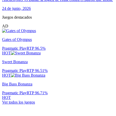
24 de junio, 2026
Juegos destacados
AD
Gates of Olympus
Pragmatic Play
RTP
96.5
%
HOT
Sweet Bonanza
Pragmatic Play
RTP
96.51
%
HOT
Big Bass Bonanza
Pragmatic Play
RTP
96.71
%
HOT
Ver todos los juegos