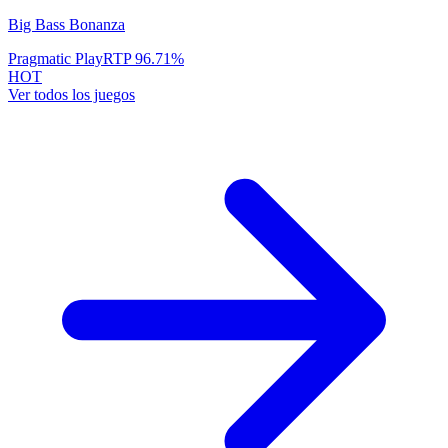
Big Bass Bonanza
Pragmatic Play
RTP
96.71
%
HOT
Ver todos los juegos