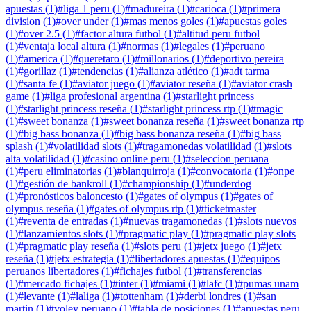
apuestas
(
1
)
#
liga 1 peru
(
1
)
#
madureira
(
1
)
#
carioca
(
1
)
#
primera
division
(
1
)
#
over under
(
1
)
#
mas menos goles
(
1
)
#
apuestas goles
(
1
)
#
over 2.5
(
1
)
#
factor altura futbol
(
1
)
#
altitud peru futbol
(
1
)
#
ventaja local altura
(
1
)
#
normas
(
1
)
#
legales
(
1
)
#
peruano
(
1
)
#
america
(
1
)
#
queretaro
(
1
)
#
millonarios
(
1
)
#
deportivo pereira
(
1
)
#
gorillaz
(
1
)
#
tendencias
(
1
)
#
alianza atlético
(
1
)
#
adt tarma
(
1
)
#
santa fe
(
1
)
#
aviator juego
(
1
)
#
aviator reseña
(
1
)
#
aviator crash
game
(
1
)
#
liga profesional argentina
(
1
)
#
starlight princess
(
1
)
#
starlight princess reseña
(
1
)
#
starlight princess rtp
(
1
)
#
magic
(
1
)
#
sweet bonanza
(
1
)
#
sweet bonanza reseña
(
1
)
#
sweet bonanza rtp
(
1
)
#
big bass bonanza
(
1
)
#
big bass bonanza reseña
(
1
)
#
big bass
splash
(
1
)
#
volatilidad slots
(
1
)
#
tragamonedas volatilidad
(
1
)
#
slots
alta volatilidad
(
1
)
#
casino online peru
(
1
)
#
seleccion peruana
(
1
)
#
peru eliminatorias
(
1
)
#
blanquirroja
(
1
)
#
convocatoria
(
1
)
#
onpe
(
1
)
#
gestión de bankroll
(
1
)
#
championship
(
1
)
#
underdog
(
1
)
#
pronósticos baloncesto
(
1
)
#
gates of olympus
(
1
)
#
gates of
olympus reseña
(
1
)
#
gates of olympus rtp
(
1
)
#
ticketmaster
(
1
)
#
reventa de entradas
(
1
)
#
nuevas tragamonedas
(
1
)
#
slots nuevos
(
1
)
#
lanzamientos slots
(
1
)
#
pragmatic play
(
1
)
#
pragmatic play slots
(
1
)
#
pragmatic play reseña
(
1
)
#
slots peru
(
1
)
#
jetx juego
(
1
)
#
jetx
reseña
(
1
)
#
jetx estrategia
(
1
)
#
libertadores apuestas
(
1
)
#
equipos
peruanos libertadores
(
1
)
#
fichajes futbol
(
1
)
#
transferencias
(
1
)
#
mercado fichajes
(
1
)
#
inter
(
1
)
#
miami
(
1
)
#
lafc
(
1
)
#
pumas unam
(
1
)
#
levante
(
1
)
#
laliga
(
1
)
#
tottenham
(
1
)
#
derbi londres
(
1
)
#
san
martin
(
1
)
#
voley peruano
(
1
)
#
tabla de posiciones
(
1
)
#
apuestas peru