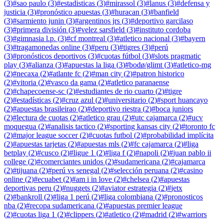
(
3
)
#
sao paulo
(
3
)
#
estadisticas
(
3
)
#
mirassol
(
3
)
#
lanus
(
3
)
#
defensa y
justicia
(
3
)
#
pronóstico apuestas
(
3
)
#
huracan
(
3
)
#
banfield
(
3
)
#
sarmiento junin
(
3
)
#
argentinos jrs
(
3
)
#
deportivo garcilaso
(
3
)
#
primera división
(
3
)
#
velez sarsfield
(
3
)
#
instituto cordoba
(
3
)
#
gimnasia l.p.
(
3
)
#
cf montreal
(
3
)
#
atletico nacional
(
3
)
#
bayern
(
3
)
#
tragamonedas online
(
3
)
#
peru
(
3
)
#
tigres
(
3
)
#
perú
(
3
)
#
pronósticos deportivos
(
3
)
#
cuotas fútbol
(
3
)
#
slots pragmatic
play
(
3
)
#
alianza
(
3
)
#
apuestas la liga
(
3
)
#
bodø/glimt
(
3
)
#
atletico-mg
(
2
)
#
necaxa
(
2
)
#
atlante fc
(
2
)
#
man city
(
2
)
#
patron historico
(
2
)
#
vitoria
(
2
)
#
vasco da gama
(
2
)
#
atletico paranaense
(
2
)
#
chapecoense-sc
(
2
)
#
estudiantes de rio cuarto
(
2
)
#
tigre
(
2
)
#
estadísticas
(
2
)
#
cruz azul
(
2
)
#
universitario
(
2
)
#
sport huancayo
(
2
)
#
apuestas brasileirao
(
2
)
#
deportivo riestra
(
2
)
#
boca juniors
(
2
)
#
lectura de cuotas
(
2
)
#
atletico grau
(
2
)
#
utc cajamarca
(
2
)
#
ucv
moquegua
(
2
)
#
analisis tactico
(
2
)
#
sporting kansas city
(
2
)
#
toronto fc
(
2
)
#
major league soccer
(
2
)
#
cuotas futbol
(
2
)
#
probabilidad implícita
(
2
)
#
apuestas tarjetas
(
2
)
#
apuestas mls
(
2
)
#
fc cajamarca
(
2
)
#
liga
betplay
(
2
)
#
cusco
(
2
)
#
ligue 1
(
2
)
#
liga f
(
2
)
#
napoli
(
2
)
#
juan pablo ii
college
(
2
)
#
comerciantes unidos
(
2
)
#
sudamericana
(
2
)
#
cajamarca
(
2
)
#
tijuana
(
2
)
#
perú vs senegal
(
2
)
#
selección peruana
(
2
)
#
casino
online
(
2
)
#
ecuabet
(
2
)
#
am i in love
(
2
)
#
chelsea
(
2
)
#
apuestas
deportivas peru
(
2
)
#
nuggets
(
2
)
#
aviator estrategia
(
2
)
#
jetx
(
2
)
#
bankroll
(
2
)
#
liga 1 perú
(
2
)
#
liga colombiana
(
2
)
#
pronosticos
nba
(
2
)
#
recopa sudamericana
(
2
)
#
apuestas premier league
(
2
)
#
cuotas liga 1
(
2
)
#
clippers
(
2
)
#
atletico
(
2
)
#
madrid
(
2
)
#
warriors