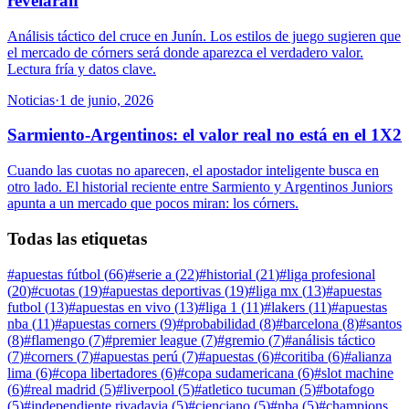
revelarán
Análisis táctico del cruce en Junín. Los estilos de juego sugieren que
el mercado de córners será donde aparezca el verdadero valor.
Lectura fría y datos clave.
Noticias
·
1 de junio, 2026
Sarmiento-Argentinos: el valor real no está en el 1X2
Cuando las cuotas no aparecen, el apostador inteligente busca en
otro lado. El historial reciente entre Sarmiento y Argentinos Juniors
apunta a un mercado que pocos miran: los córners.
Todas las etiquetas
#
apuestas fútbol
(
66
)
#
serie a
(
22
)
#
historial
(
21
)
#
liga profesional
(
20
)
#
cuotas
(
19
)
#
apuestas deportivas
(
19
)
#
liga mx
(
13
)
#
apuestas
futbol
(
13
)
#
apuestas en vivo
(
13
)
#
liga 1
(
11
)
#
lakers
(
11
)
#
apuestas
nba
(
11
)
#
apuestas corners
(
9
)
#
probabilidad
(
8
)
#
barcelona
(
8
)
#
santos
(
8
)
#
flamengo
(
7
)
#
premier league
(
7
)
#
gremio
(
7
)
#
análisis táctico
(
7
)
#
corners
(
7
)
#
apuestas perú
(
7
)
#
apuestas
(
6
)
#
coritiba
(
6
)
#
alianza
lima
(
6
)
#
copa libertadores
(
6
)
#
copa sudamericana
(
6
)
#
slot machine
(
6
)
#
real madrid
(
5
)
#
liverpool
(
5
)
#
atletico tucuman
(
5
)
#
botafogo
(
5
)
#
independiente rivadavia
(
5
)
#
cienciano
(
5
)
#
nba
(
5
)
#
champions