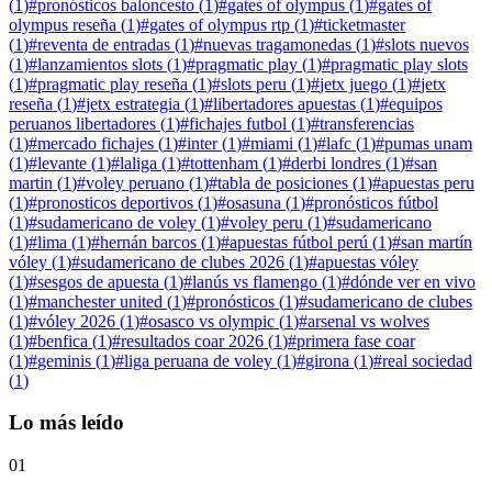
(
1
)
#
pronósticos baloncesto
(
1
)
#
gates of olympus
(
1
)
#
gates of
olympus reseña
(
1
)
#
gates of olympus rtp
(
1
)
#
ticketmaster
(
1
)
#
reventa de entradas
(
1
)
#
nuevas tragamonedas
(
1
)
#
slots nuevos
(
1
)
#
lanzamientos slots
(
1
)
#
pragmatic play
(
1
)
#
pragmatic play slots
(
1
)
#
pragmatic play reseña
(
1
)
#
slots peru
(
1
)
#
jetx juego
(
1
)
#
jetx
reseña
(
1
)
#
jetx estrategia
(
1
)
#
libertadores apuestas
(
1
)
#
equipos
peruanos libertadores
(
1
)
#
fichajes futbol
(
1
)
#
transferencias
(
1
)
#
mercado fichajes
(
1
)
#
inter
(
1
)
#
miami
(
1
)
#
lafc
(
1
)
#
pumas unam
(
1
)
#
levante
(
1
)
#
laliga
(
1
)
#
tottenham
(
1
)
#
derbi londres
(
1
)
#
san
martin
(
1
)
#
voley peruano
(
1
)
#
tabla de posiciones
(
1
)
#
apuestas peru
(
1
)
#
pronosticos deportivos
(
1
)
#
osasuna
(
1
)
#
pronósticos fútbol
(
1
)
#
sudamericano de voley
(
1
)
#
voley peru
(
1
)
#
sudamericano
(
1
)
#
lima
(
1
)
#
hernán barcos
(
1
)
#
apuestas fútbol perú
(
1
)
#
san martín
vóley
(
1
)
#
sudamericano de clubes 2026
(
1
)
#
apuestas vóley
(
1
)
#
sesgos de apuesta
(
1
)
#
lanús vs flamengo
(
1
)
#
dónde ver en vivo
(
1
)
#
manchester united
(
1
)
#
pronósticos
(
1
)
#
sudamericano de clubes
(
1
)
#
vóley 2026
(
1
)
#
osasco vs olympic
(
1
)
#
arsenal vs wolves
(
1
)
#
benfica
(
1
)
#
resultados coar 2026
(
1
)
#
primera fase coar
(
1
)
#
geminis
(
1
)
#
liga peruana de voley
(
1
)
#
girona
(
1
)
#
real sociedad
(
1
)
Lo más leído
01